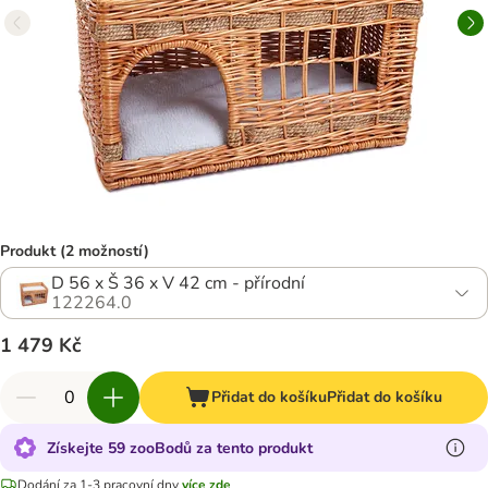
Produkt (2 možností)
D 56 x Š 36 x V 42 cm - přírodní
122264.0
1 479 Kč
Přidat do košíku
Přidat do košíku
Získejte 59 zooBodů za tento produkt
Dodání za 1-3 pracovní dny
více zde