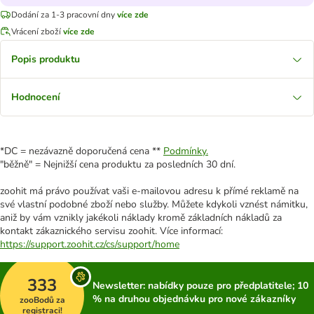
Dodání za 1-3 pracovní dny
více zde
Vrácení zboží
více zde
Popis produktu
Hodnocení
*DC = nezávazně doporučená cena **
Podmínky.
"běžně" = Nejnižší cena produktu za posledních 30 dní.
zoohit má právo používat vaši e-mailovou adresu k přímé reklamě na
své vlastní podobné zboží nebo služby. Můžete kdykoli vznést námitku,
aniž by vám vznikly jakékoli náklady kromě základních nákladů za
kontakt zákaznického servisu zoohit. Více informací:
https://support.zoohit.cz/cs/support/home
333
Newsletter: nabídky pouze pro předplatitele; 10
% na druhou objednávku pro nové zákazníky
zooBodů za
registraci!