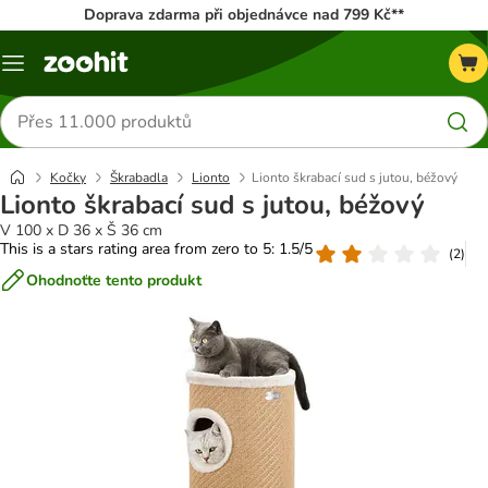
Doprava zdarma při objednávce nad 799 Kč**
Menu
Hledat
produkty
Kočky
Škrabadla
Lionto
Lionto škrabací sud s jutou, béžový
Lionto škrabací sud s jutou, béžový
V 100 x D 36 x Š 36 cm
This is a stars rating area from zero to 5: 1.5/5
(
2
)
Ohodnoťte tento produkt