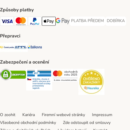
Způsoby platby
PLATBA PŘEDEM
DOBÍRKA
PLATBA PŘEDEM Payment Met
DOBÍRKA Pa
Visa Payment Method
Mastercard Payment Method
PayPal Payment Method
Apple pay Payment Method
GooglePay Payment Method
Přepravci
Česká pošta Shipping Method
PPL Shipping Method
Balíkovna Shipping Method
Zabezpečení a ocenění
Security
Security
Security
Security
O zoohit
Kariéra
Firemní webové stránky
Impressum
Všeobecné obchodní podmínky
Zde odstoupit od smlouvy