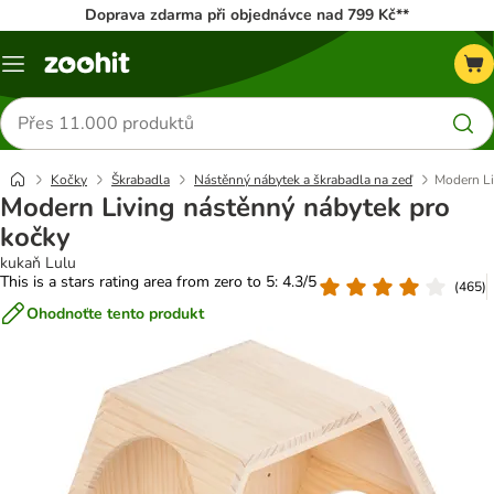
Doprava zdarma při objednávce nad 799 Kč**
Menu
Hledat
produkty
Kočky
Škrabadla
Nástěnný nábytek a škrabadla na zeď
Modern Li
Modern Living nástěnný nábytek pro
kočky
kukaň Lulu
This is a stars rating area from zero to 5: 4.3/5
(
465
)
Ohodnoťte tento produkt