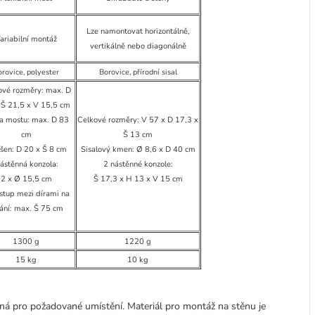
Lze namontovat horizontálně,
ariabilní montáž
vertikálně nebo diagonálně
rovice, polyester
Borovice, přírodní sisal
ové rozměry: max. D
 Š 21,5 x V 15,5 cm
a mostu: max. D 83
Celkové rozměry: V 57 x D 17,3 x
cm
Š 13 cm
ošen: D 20 x Š 8 cm
Sisalový kmen: Ø 8,6 x D 40 cm
ástěnná konzola:
2 nástěnné konzole:
2 x Ø 15,5 cm
Š 17,3 x H 13 x V 15 cm
stup mezi dírami na
tání: max. Š 75 cm
1300 g
1220 g
15 kg
10 kg
ná pro požadované umístění. Materiál pro montáž na stěnu je