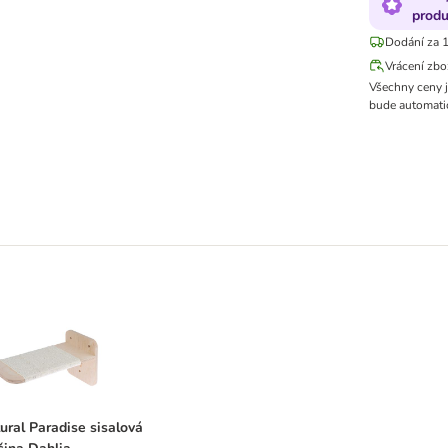
produ
Dodání za 1
Vrácení zbo
Všechny ceny 
bude automatic
ro montáž na zeď
atural Paradise sisalová plošina Dahlia
ural Paradise sisalová