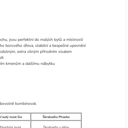
hu, jsou perfektní do malých bytů a místností
o borového dřeva, stabilní a bezpečné upevnění
odolným, extra silným přírodním sisalem
di
acím kmenům a dalšímu nábytku
libovolně kombinovat.
Visutý most Sia
Škrabadlo Phoebe
Flexibilní most
Škrabadlo u stěny