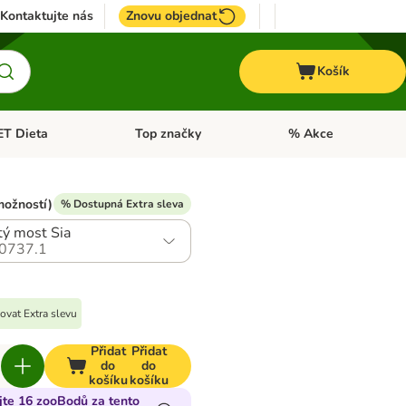
Kontaktujte nás
Znovu objednat
Košík
ET Dieta
Top značky
% Akce
t menu: Koně
Otevřít menu: + VET Dieta
Otevřít menu: Top znač
možností)
% Dostupná Extra sleva
tý most Sia
0737.1
ovat Extra slevu
Přidat
Přidat
do
do
košíku
košíku
jte 16 zooBodů za tento