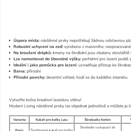
Úspora místa:
nástěnné prvky nepotřebují žádnou odstavnou ploc
Robustní uchycení na zeď:
vyrobeno z masivního, neopracovanéh
Na broušení drápků:
kmeny na škrábání jsou obaleny obzvláště 
Lze namontovat do libovolné výšky:
perfektní pro lezení podél z
Ideální i jako pomůcka pro lezení:
usnadňuje přístup ke škrab
Barva:
přírodní
Přírodní povrchy:
decentní vzhled, hodí se do každého interiéru
Vytvořte kočce kreativní lezeckou stěnu!
Modern Living nástěnné prvky lze objednat jednotlivě a můžete je 
Varianta
Kukaň pro kočky Lulu
Škrabadlo Korbin
Škrabadlo vystupující do
Popis
Šestihranná kukaň pro kočky