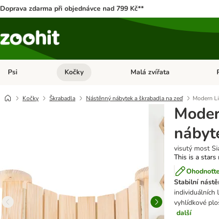
Doprava zdarma při objednávce nad 799 Kč**
Psi
Kočky
Malá zvířata
Otevřít menu: Psi
Otevřít menu: Kočky
Ote
Kočky
Škrabadla
Nástěnný nábytek a škrabadla na zeď
Modern Li
Moder
nábyt
visutý most Si
This is a stars
Ohodnoťte
Stabilní nást
individuálních
vyhlídkové plo
další