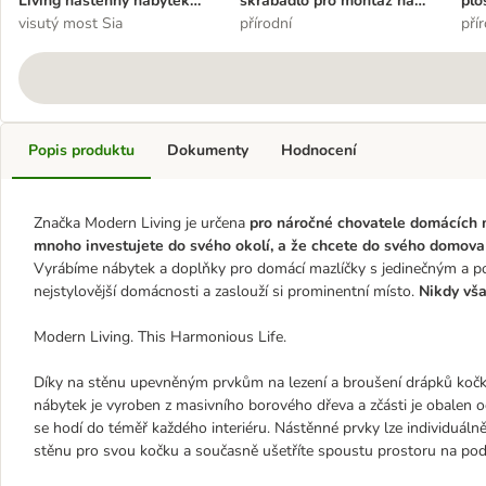
Living nástěnný nábytek
škrabadlo pro montáž na
plo
pro kočky
visutý most Sia
zeď
přírodní
pří
Popis produktu
Dokumenty
Hodnocení
Značka Modern Living je určena
pro náročné chovatele domácích 
mnoho investujete do svého okolí, a že chcete do svého domova v
Vyrábíme nábytek a doplňky pro domácí mazlíčky s jedinečným a 
nejstylovější domácnosti a zaslouží si prominentní místo.
Nikdy vša
Modern Living. This Harmonious Life.
Díky na stěnu upevněným prvkům na lezení a broušení drápků kočká
nábytek je vyroben z masivního borového dřeva a zčásti je obalen
se hodí do téměř každého interiéru. Nástěnné prvky lze individuál
stěnu pro svou kočku a současně ušetříte spoustu prostoru na pod