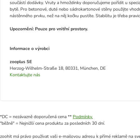
součástí dodávky. Vruty a hmoždinky doporučujeme pořídit u specia
bytě. Pro betonové, duté nebo sádrokartonové stěny použijte vhodn
nástěnného prvku, než na něj kočku pustíte. Stabilitu je třeba prav
Upozornění: Pouze pro vnitřní prostory.
Informace o výrobci
zooplus SE
Herzog-Wilhelm-Straße 18, 80331, München, DE
Kontaktujte nás
*DC = nezávazně doporučená cena **
Podmínky.
"běžně" = Nejnižší cena produktu za posledních 30 dní.
zoohit má právo používat vaši e-mailovou adresu k přímé reklamě na své