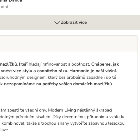
šina Dahlia
rodní
Zobrazit více
mazlíčků
, kteří hledají rafinovanost a odolnost.
Chápeme, jak
nést více stylu a osobitého rázu. Harmonie je naší vášní.
pozoruhodným designem, který bez problémů zapadne i do té
k nezapomínáme na potřeby vašich domácích mazlíčků.
m zpestříte všední dny. Modern Living nástěnný škrabací
 odolným přírodním sisalem. Díky decentnímu, přírodnímu vzhledu
ně kombinovat, takže s trochou snahy vytvoříte zábavnou lezeckou
laze.