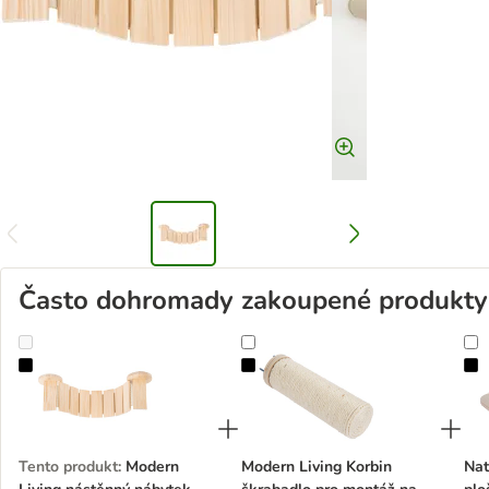
Často dohromady zakoupené produkty
Modern Living nástěnný nábytek pro kočky
Modern Living Korbin škrabadlo p
N
Tento produkt
:
Modern
Modern Living Korbin
Nat