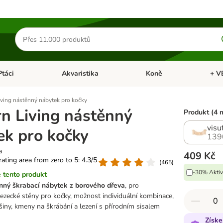
Hledat
produkty
Ptáci
Akvaristika
Koně
+ V
vřít menu: Malá zvířata
Otevřít menu: Ptáci
Otevřít menu: Akvaristika
Otevří
ving nástěnný nábytek pro kočky
n Living nástěnný
Produkt (4 
visu
ek pro kočky
139
a
409 Kč
 rating area from zero to 5: 4.3/5
(
465
)
-30% Aktiv
 tento produkt
ěnný škrabací nábytek z borového dřeva
, pro
 lezecké stěny pro kočky, možnost individuální kombinace,
šiny, kmeny na škrábání a lezení s přírodním sisalem
Získe