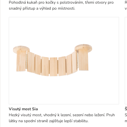
Pohodlná kukaň pro kočky s polstrováním, třemi otvory pro
R
snadný přístup a výhled po místnosti.
v
Visutý most Sia
Š
Hezký visutý most, vhodný k lezení, sezení nebo ležení. Pruh
S
látky na spodní straně zajišťuje lepší stabilitu.
m