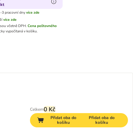
kt
-3 pracovní dny
více zde
ží
více zde
jsou včetně DPH.
Cena poštovného
ky vypočítaná v košíku.
0 Kč
Celkem
Přidat oba do
Přidat oba do
košíku
košíku