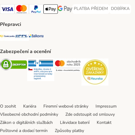
PLATBA PŘEDEM
DOBÍRKA
PLATBA PŘEDEM Payment Met
DOBÍRKA Pa
Visa Payment Method
Mastercard Payment Method
PayPal Payment Method
Apple pay Payment Method
GooglePay Payment Method
Přepravci
Česká pošta Shipping Method
PPL Shipping Method
Balíkovna Shipping Method
Zabezpečení a ocenění
Security
Security
Security
Security
O zoohit
Kariéra
Firemní webové stránky
Impressum
Všeobecné obchodní podmínky
Zde odstoupit od smlouvy
Zákon o digitálních službách
Likvidace baterií
Kontakt
Poštovné a dodací termín
Způsoby platby