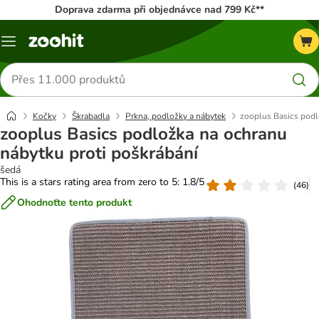
Doprava zdarma při objednávce nad 799 Kč**
Menu
Hledat
produkty
Kočky
Škrabadla
Prkna, podložky a nábytek
zooplus Basics podl
zooplus Basics podložka na ochranu
nábytku proti poškrábání
šedá
This is a stars rating area from zero to 5: 1.8/5
(
46
)
Ohodnoťte tento produkt