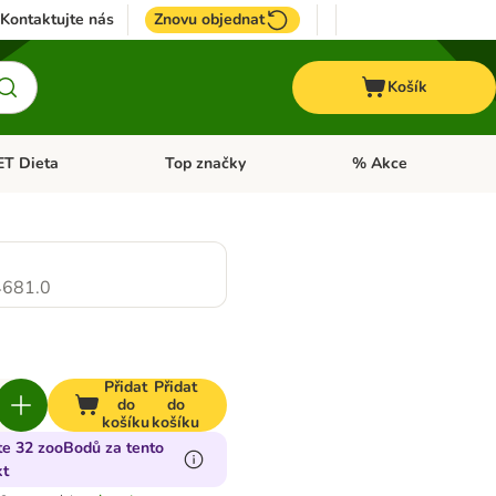
Kontaktujte nás
Znovu objednat
Košík
ET Dieta
Top značky
% Akce
t menu: Koně
Otevřít menu: + VET Dieta
Otevřít menu: Top znač
681.0
Přidat
Přidat
do
do
košíku
košíku
te 32 zooBodů za tento
kt