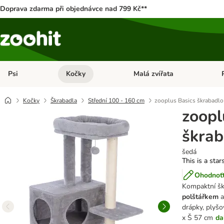
Doprava zdarma při objednávce nad 799 Kč**
Psi
Kočky
Malá zvířata
Otevřít menu: Psi
Otevřít menu: Kočky
Ote
Kočky
Škrabadla
Střední 100 - 160 cm
zooplus Basics škrabadlo
zoopl
škrab
šedá
This is a star
Ohodnoťt
Kompaktní šk
polštářkem
a
drápky, plyšo
x Š 57 cm
da