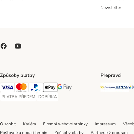
Newsletter
Způsoby platby
Přepravci
Česká poš
PP
Visa Payment Method
Mastercard Payment Method
PayPal Payment Method
Apple pay Payment Method
GooglePay Payment Method
PLATBA PŘEDEM
DOBÍRKA
PLATBA PŘEDEM Payment Method
DOBÍRKA Payment Method
O zoohit
Kariéra
Firemní webové stránky
Impressum
Všeob
Poštovné a dodací termín
Způsoby platby
Partnerský program