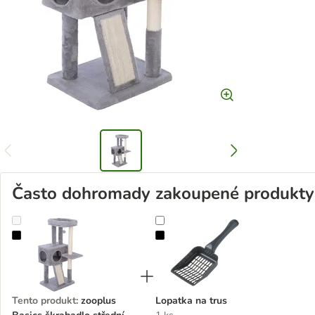
Často dohromady zakoupené produkty
zooplus Basics škrabadlo střední
Lopatka na trus
Tento produkt
:
zooplus
Lopatka na trus