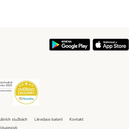
y
Security
Security
tálních službách
Likvidace baterií
Kontakt
ístupnosti