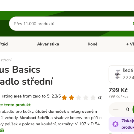
Hledat
produkty
Ptáci
Akvaristika
Koně
+ V
vřít menu: Malá zvířata
Otevřít menu: Ptáci
Otevřít menu: Akvaristika
Otevří
 střední
us Basics
šedá
2224
adlo střední
799 Kč
s rating area from zero to 5: 2.3/5
799 Kč / kus
(
3
)
e tento produkt
rabadlo pro kočky,
útulný domeček s integrovaným
 2 vchody,
škrabací žebřík
a sisalové kmeny pro péči o
Získej
vý pelíšek v poloze na koukání, rozměry: V 107 x D 54
produ
lší