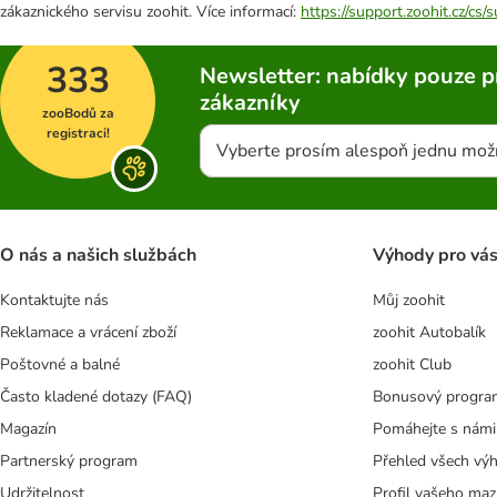
zákaznického servisu zoohit. Více informací:
https://support.zoohit.cz/cs
333
Newsletter: nabídky pouze p
zákazníky
zooBodů za
registraci!
Vyberte prosím alespoň jednu mož
O nás a našich službách
Výhody pro vá
Kontaktujte nás
Můj zoohit
Reklamace a vrácení zboží
zoohit Autobalík
Poštovné a balné
zoohit Club
Často kladené dotazy (FAQ)
Bonusový progra
Magazín
Pomáhejte s námi
Partnerský program
Přehled všech vý
Udržitelnost
Profil vašeho maz