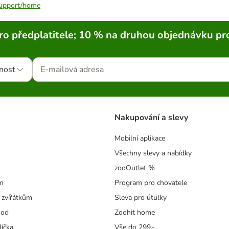
/support/home
ro předplatitele; 10 % na druhou objednávku pr
nost
s
Nakupování a slevy
Mobilní aplikace
Všechny slevy a nabídky
zooOutlet %
m
Program pro chovatele
 zvířátkům
Sleva pro útulky
hod
Zoohit home
líčka
Vše do 299,-