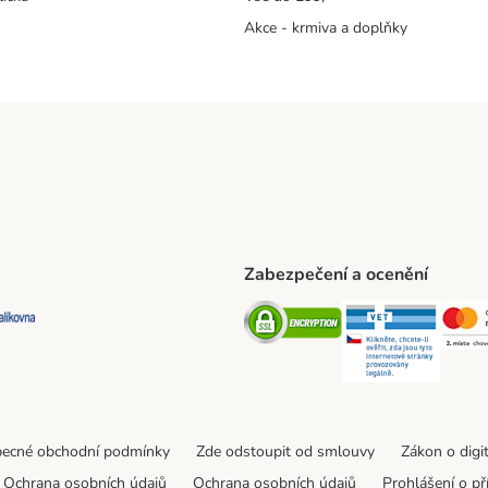
Akce - krmiva a doplňky
Zabezpečení a ocenění
ta Shipping Method
L Shipping Method
Balíkovna Shipping Method
Security
Securit
ecné obchodní podmínky
Zde odstoupit od smlouvy
Zákon o digi
Ochrana osobních údajů
Ochrana osobních údajů
Prohlášení o př