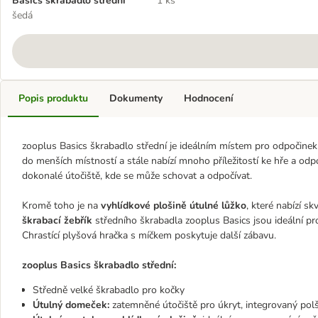
Basics škrabadlo střední
1 ks
šedá
Popis produktu
Dokumenty
Hodnocení
zooplus Basics škrabadlo střední je ideálním místem pro odpočinek
do menších místností a stále nabízí mnoho příležitostí ke hře a odp
dokonalé útočiště, kde se může schovat a odpočívat.
Kromě toho je na
vyhlídkové plošině útulné lůžko
, které nabízí s
škrabací žebřík
středního škrabadla zooplus Basics jsou ideální pr
Chrastící plyšová hračka s míčkem poskytuje další zábavu.
zooplus Basics škrabadlo střední:
Středně velké škrabadlo pro kočky
Útulný domeček:
zatemněné útočiště pro úkryt, integrovaný polš