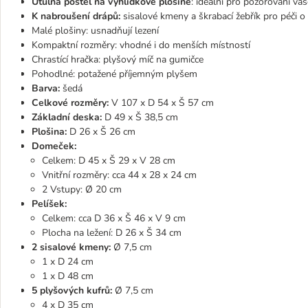
Útulná postel na vyhlídkové plošině
: ideální pro pozorování vaš
K nabroušení drápů:
sisalové kmeny a škrabací žebřík pro péči o
Malé plošiny: usnadňují lezení
Kompaktní rozměry: vhodné i do menších místností
Chrastící hračka: plyšový míč na gumičce
Pohodlné: potažené příjemným plyšem
Barva:
šedá
Celkové rozměry:
V 107 x D 54 x Š 57 cm
Základní deska:
D 49 x Š 38,5 cm
Plošina:
D 26 x Š 26 cm
Domeček:
Celkem: D 45 x Š 29 x V 28 cm
Vnitřní rozměry: cca 44 x 28 x 24 cm
2 Vstupy: Ø 20 cm
Pelíšek:
Celkem: cca D 36 x Š 46 x V 9 cm
Plocha na ležení: D 26 x Š 34 cm
2 sisalové kmeny:
Ø 7,5 cm
1 x D 24 cm
1 x D 48 cm
5 plyšových kufrů:
Ø 7,5 cm
4 x D 35 cm