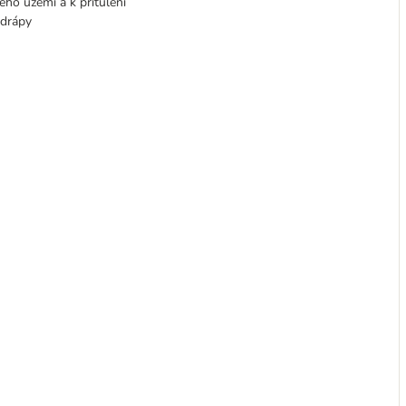
eho území a k přitulení
 drápy