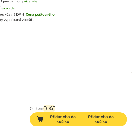
3 pracovní dny
více zde
í
více zde
sou včetně DPH.
Cena poštovného
y vypočítaná v košíku.
0 Kč
Celkem
Přidat oba do
Přidat oba do
košíku
košíku