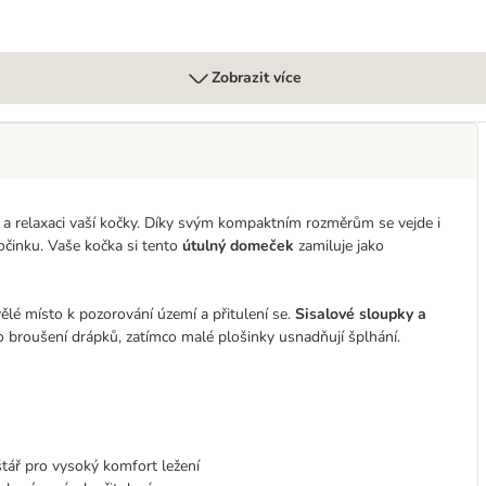
Zobrazit více
 a relaxaci vaší kočky. Díky svým kompaktním rozměrům se vejde i
očinku. Vaše kočka si tento
útulný domeček
zamiluje jako
kvělé místo k pozorování území a přitulení se.
Sisalové sloupky a
o broušení drápků, zatímco malé plošinky usnadňují šplhání.
tář pro vysoký komfort ležení