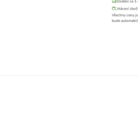
Dodání za 1-
Vrácení zbož
Všechny ceny j
bude automatick