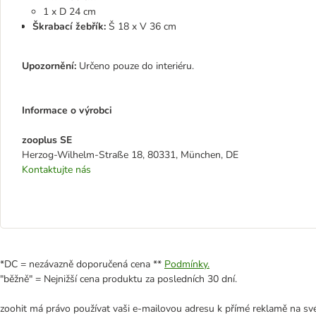
1 x D 24 cm
Škrabací žebřík:
Š 18 x V 36 cm
Upozornění:
Určeno pouze do interiéru.
Informace o výrobci
zooplus SE
Herzog-Wilhelm-Straße 18, 80331, München, DE
Kontaktujte nás
*DC = nezávazně doporučená cena **
Podmínky.
"běžně" = Nejnižší cena produktu za posledních 30 dní.
zoohit má právo používat vaši e-mailovou adresu k přímé reklamě na své