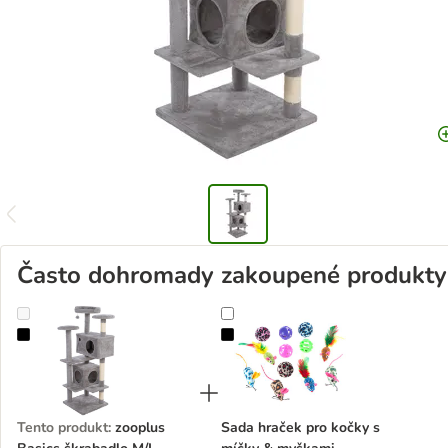
Často dohromady zakoupené produkty
zooplus Basics škrabadlo M/L
Sada hraček pro kočky s míčky & 
Tento produkt
:
zooplus
Sada hraček pro kočky s