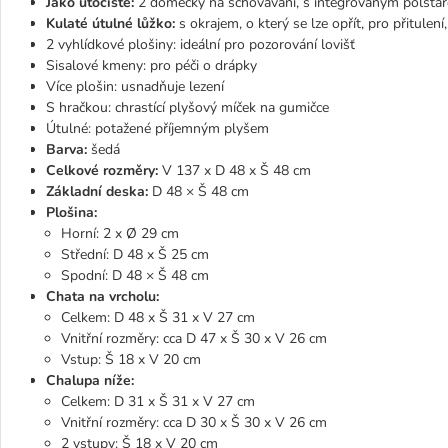
Jako útočiště:
2 domečky na schovávání, s integrovaným polštář
Kulaté útulné lůžko:
s okrajem, o který se lze opřít, pro přitulen
2 vyhlídkové plošiny: ideální pro pozorování lovišť
Sisalové kmeny: pro péči o drápky
Více plošin: usnadňuje lezení
S hračkou: chrastící plyšový míček na gumičce
Útulné: potažené příjemným plyšem
Barva:
šedá
Celkové rozměry:
V 137 x D 48 x Š 48 cm
Základní deska:
D 48 × Š 48 cm
Plošina:
Horní: 2 x Ø 29 cm
Střední: D 48 x Š 25 cm
Spodní: D 48 × Š 48 cm
Chata na vrcholu:
Celkem: D 48 x Š 31 x V 27 cm
Vnitřní rozměry: cca D 47 x Š 30 x V 26 cm
Vstup: Š 18 x V 20 cm
Chalupa níže:
Celkem: D 31 x Š 31 x V 27 cm
Vnitřní rozměry: cca D 30 x Š 30 x V 26 cm
2 vstupy: Š 18 x V 20 cm