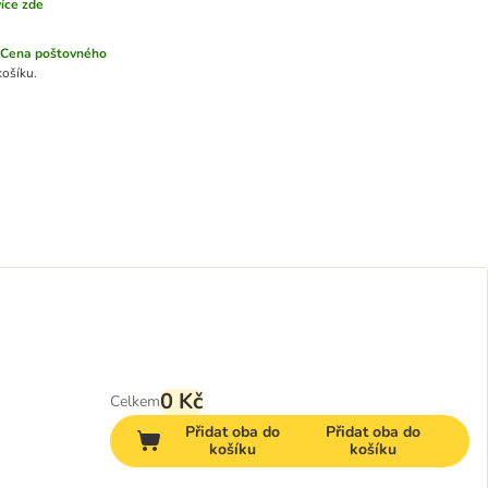
více zde
Cena poštovného
košíku.
0 Kč
Celkem
Přidat oba do
Přidat oba do
košíku
košíku