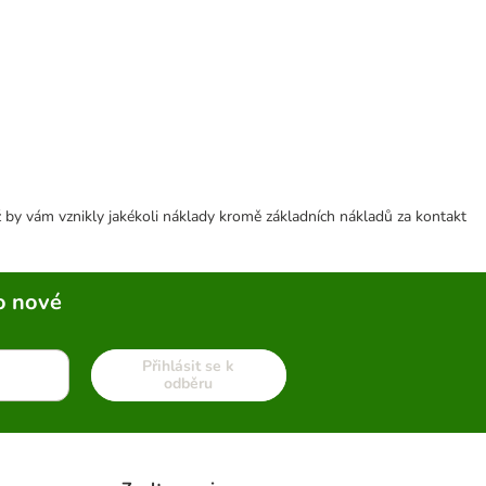
 by vám vznikly jakékoli náklady kromě základních nákladů za kontakt
o nové
Přihlásit se k
odběru