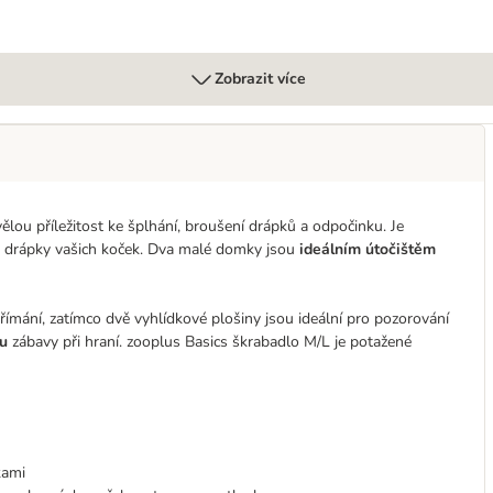
Zobrazit více
ou příležitost ke šplhání, broušení drápků a odpočinku. Je
i o drápky vašich koček. Dva malé domky jsou
ideálním útočištěm
dřímání, zatímco dvě vyhlídkové plošiny jsou ideální pro pozorování
tu
zábavy při hraní. zooplus Basics škrabadlo M/L je potažené
kami