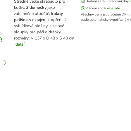
Středně velké škrabadlo pro
Dodání za 1-3 pracovní dny
kočky,
2 domečky
jako
Vrácení zboží
více zde
zatemněné útočiště,
kulatý
Všechny ceny jsou včetně DPH.
pelíšek
s okrajem k opření, 2
bude automaticky vypočítaná v 
vyhlídkové plošiny, sisalové
sloupky pro péči o drápky,
rozměry: V 137 x D 48 x Š 48 cm
další
myškami