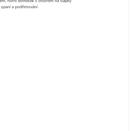
em, horní domeček s otvorem na tlapky
í, spaní a podřimování