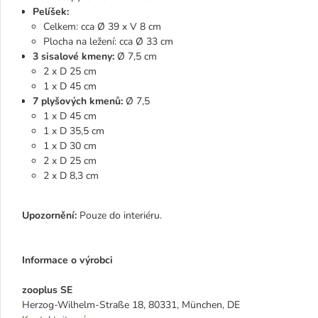
Pelíšek:
Celkem: cca Ø 39 x V 8 cm
Plocha na ležení: cca Ø 33 cm
3 sisalové kmeny:
Ø 7,5 cm
2 x D 25 cm
1 x D 45 cm
7 plyšových kmenů:
Ø 7,5
1 x D 45 cm
1 x D 35,5 cm
1 x D 30 cm
2 x D 25 cm
2 x D 8,3 cm
Upozornění:
Pouze do interiéru.
Informace o výrobci
zooplus SE
Herzog-Wilhelm-Straße 18, 80331, München, DE