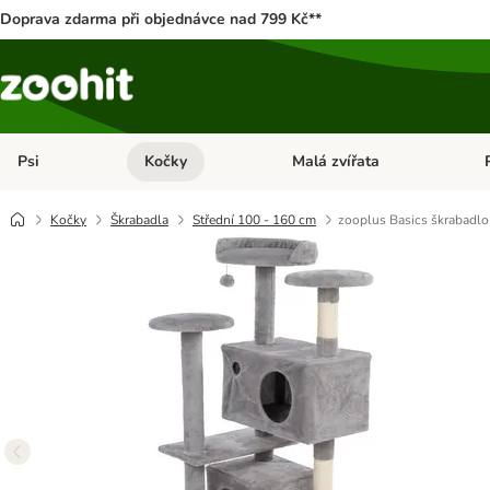
Doprava zdarma při objednávce nad 799 Kč**
Psi
Kočky
Malá zvířata
Otevřít menu: Psi
Otevřít menu: Kočky
Ote
Kočky
Škrabadla
Střední 100 - 160 cm
zooplus Basics škrabadlo