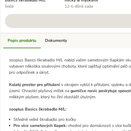
Basics škrabadlo M/L
míčky & myškami
šedá
12-ti dílná sada
Popis produktu
Dokumenty
zooplus Basics škrabadlo M/L nabízí vašim sametovým tlapkám skvěl
vybaven několika sisalovými choboty, které zajišťují optimální péč
pro odpočinek a úkryt.
Kulatý prostor pro přitulení
s okrajem vybízí k přitulení, spánku a 
území. Chrastící plyšový míček na
gumičce navíc poskytuje spous
měkkým plyšem, který ho činí obzvlášť útulným.
zooplus Basics škrabadlo M/L:
Středně velké škrabadlo pro kočky
Pro více sametových tlapek:
vhodné pro domácnosti s více koč