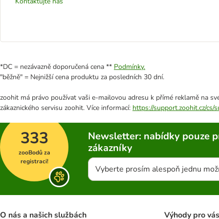
Kontaktujte nás
*DC = nezávazně doporučená cena **
Podmínky.
"běžně" = Nejnižší cena produktu za posledních 30 dní.
zoohit má právo používat vaši e-mailovou adresu k přímé reklamě na své
zákaznického servisu zoohit. Více informací:
https://support.zoohit.cz/cs
333
Newsletter: nabídky pouze p
zákazníky
zooBodů za
registraci!
Vyberte prosím alespoň jednu mož
O nás a našich službách
Výhody pro vá