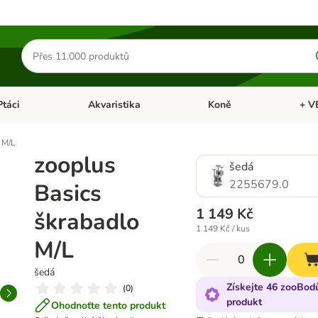
Hledat
produkty
Ptáci
Akvaristika
Koně
+ V
vřít menu: Malá zvířata
Otevřít menu: Ptáci
Otevřít menu: Akvaristika
Otevří
 M/L
zooplus
šedá
2255679.0
Basics
1 149 Kč
škrabadlo
1 149 Kč / kus
M/L
šedá
Získejte 46 zooBodů
(
0
)
produkt
Ohodnoťte tento produkt