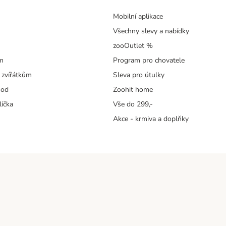
Mobilní aplikace
Všechny slevy a nabídky
zooOutlet %
m
Program pro chovatele
 zvířátkům
Sleva pro útulky
hod
Zoohit home
líčka
Vše do 299,-
Akce - krmiva a doplňky