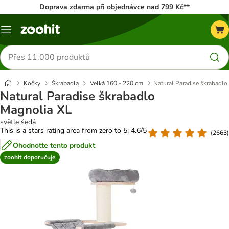
Doprava zdarma při objednávce nad 799 Kč**
Menu
Hledat
produkty
Kočky
Škrabadla
Velká 160 - 220 cm
Natural Paradise škrabadlo
Natural Paradise škrabadlo
Magnolia XL
světle šedá
This is a stars rating area from zero to 5: 4.6/5
(
2663
)
Ohodnoťte tento produkt
zoohit doporučuje