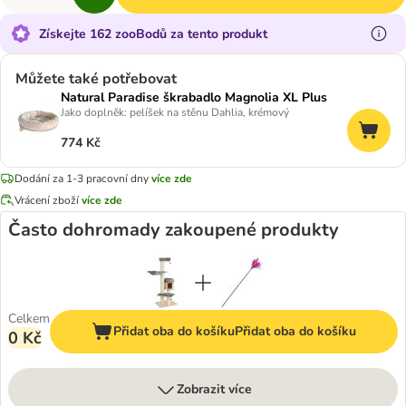
Získejte 162 zooBodů za tento produkt
Můžete také potřebovat
Natural Paradise škrabadlo Magnolia XL Plus
Jako doplněk: pelíšek na stěnu Dahlia, krémový
774 Kč
Dodání za 1-3 pracovní dny
více zde
Vrácení zboží
více zde
Často dohromady zakoupené produkty
Celkem
Přidat oba do košíku
Přidat oba do košíku
0 Kč
Zobrazit více