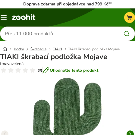
Doprava zdarma při objednávce nad 799 Kč**
Menu
Hledat
produkty
Kočky
Škrabadla
TIAKI
TIAKI škrabací podložka Mojave
TIAKI škrabací podložka Mojave
tmavozelená
Ohodnoťte tento produkt
(
0
)