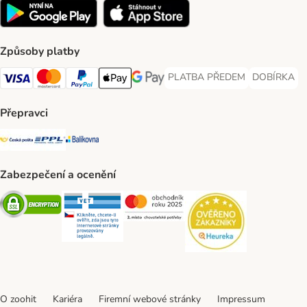
Způsoby platby
PLATBA PŘEDEM
DOBÍRKA
PLATBA PŘEDEM Payment Met
DOBÍRKA Pa
Visa Payment Method
Mastercard Payment Method
PayPal Payment Method
Apple pay Payment Method
GooglePay Payment Method
Přepravci
Česká pošta Shipping Method
PPL Shipping Method
Balíkovna Shipping Method
Zabezpečení a ocenění
Security
Security
Security
Security
O zoohit
Kariéra
Firemní webové stránky
Impressum