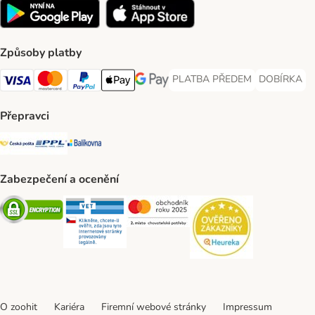
Způsoby platby
PLATBA PŘEDEM
DOBÍRKA
PLATBA PŘEDEM Payment Met
DOBÍRKA Pa
Visa Payment Method
Mastercard Payment Method
PayPal Payment Method
Apple pay Payment Method
GooglePay Payment Method
Přepravci
Česká pošta Shipping Method
PPL Shipping Method
Balíkovna Shipping Method
Zabezpečení a ocenění
Security
Security
Security
Security
O zoohit
Kariéra
Firemní webové stránky
Impressum