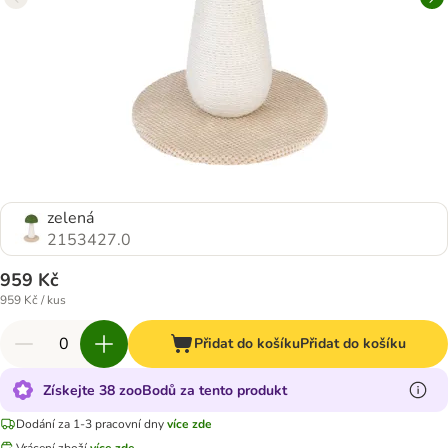
zelená
2153427.0
959 Kč
959 Kč / kus
Přidat do košíku
Přidat do košíku
Získejte 38 zooBodů za tento produkt
Dodání za 1-3 pracovní dny
více zde
Vrácení zboží
více zde