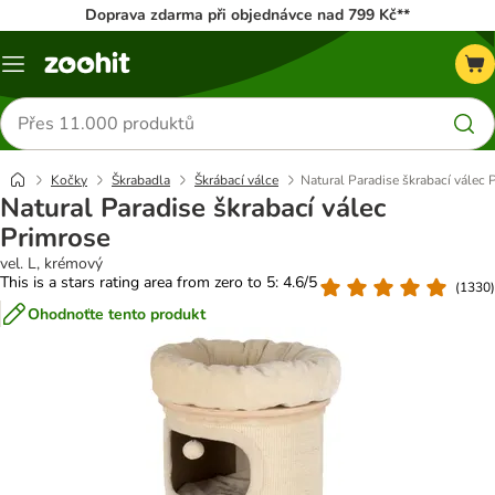
Doprava zdarma při objednávce nad 799 Kč**
Menu
Hledat
produkty
Kočky
Škrabadla
Škrábací válce
Natural Paradise škrabací válec 
Natural Paradise škrabací válec
Primrose
vel. L, krémový
This is a stars rating area from zero to 5: 4.6/5
(
1330
)
Ohodnoťte tento produkt