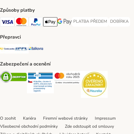
Způsoby platby
PLATBA PŘEDEM
DOBÍRKA
PLATBA PŘEDEM Payment Met
DOBÍRKA Pa
Visa Payment Method
Mastercard Payment Method
PayPal Payment Method
Apple pay Payment Method
GooglePay Payment Method
Přepravci
Česká pošta Shipping Method
PPL Shipping Method
Balíkovna Shipping Method
Zabezpečení a ocenění
Security
Security
Security
Security
O zoohit
Kariéra
Firemní webové stránky
Impressum
Všeobecné obchodní podmínky
Zde odstoupit od smlouvy