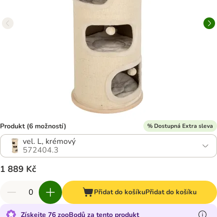
Produkt (6 možností)
% Dostupná Extra sleva
vel. L, krémový
572404.3
1 889 Kč
Přidat do košíku
Přidat do košíku
Získejte 76 zooBodů za tento produkt