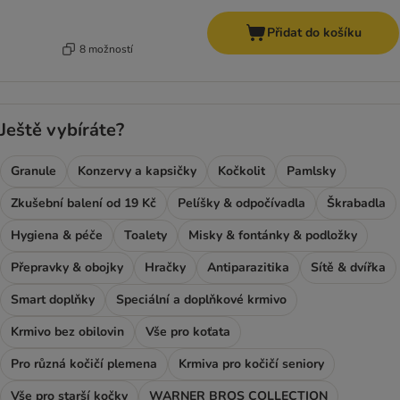
Přidat do košíku
8 možností
Ještě vybíráte?
Granule
Konzervy a kapsičky
Kočkolit
Pamlsky
Zkušební balení od 19 Kč
Pelíšky & odpočívadla
Škrabadla
Hygiena & péče
Toalety
Misky & fontánky & podložky
Přepravky & obojky
Hračky
Antiparazitika
Sítě & dvířka
Smart doplňky
Speciální a doplňkové krmivo
Krmivo bez obilovin
Vše pro koťata
Pro různá kočičí plemena
Krmiva pro kočičí seniory
Vše pro starší kočky
WARNER BROS COLLECTION