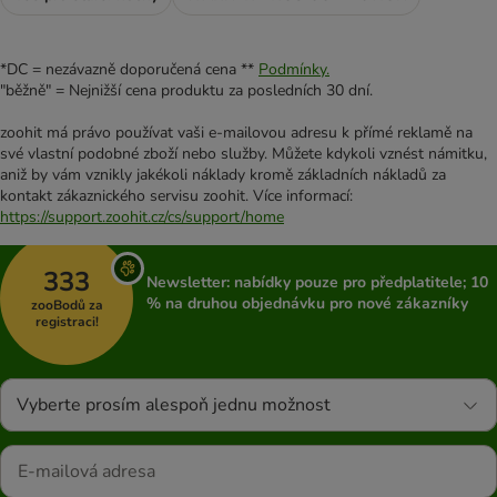
*DC = nezávazně doporučená cena **
Podmínky.
"běžně" = Nejnižší cena produktu za posledních 30 dní.
zoohit má právo používat vaši e-mailovou adresu k přímé reklamě na
své vlastní podobné zboží nebo služby. Můžete kdykoli vznést námitku,
aniž by vám vznikly jakékoli náklady kromě základních nákladů za
kontakt zákaznického servisu zoohit. Více informací:
https://support.zoohit.cz/cs/support/home
333
Newsletter: nabídky pouze pro předplatitele; 10
% na druhou objednávku pro nové zákazníky
zooBodů za
registraci!
Vyberte prosím alespoň jednu možnost