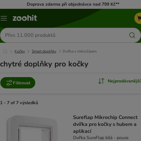
Doprava zdarma při objednávce nad 799 Kč**
Menu
Hledat
produkty
Kočky
Smart doplňky
Dvířka s mikročipem
chytré doplňky pro kočky
Nejprodávanější
Filtrovat
1 - 7 of 7 výsledků
product items have been changed
Sureflap Mikrochip Connect
dvířka pro kočky s hubem a
aplikací
Dvířka SureFlap bílá - pouze