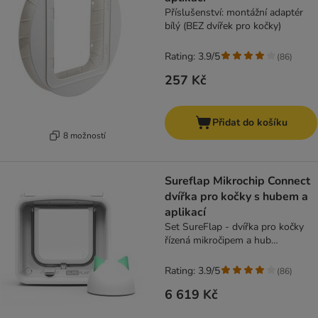
Příslušenství: montážní adaptér
bílý (BEZ dvířek pro kočky)
Rating: 3.9/5
(
86
)
257 Kč
Přidat do košíku
8 možností
Sureflap Mikrochip Connect
dvířka pro kočky s hubem a
aplikací
Set SureFlap - dvířka pro kočky
řízená mikročipem a hub
(otvor:14,2x12cm)
Rating: 3.9/5
(
86
)
6 619 Kč