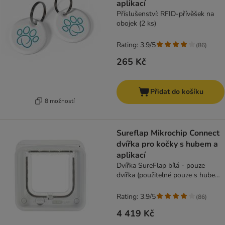
aplikací
Příslušenství: RFID-přívěšek na
obojek (2 ks)
Rating: 3.9/5
(
86
)
265 Kč
Přidat do košíku
8 možností
Sureflap Mikrochip Connect
dvířka pro kočky s hubem a
aplikací
Dvířka SureFlap bílá - pouze
dvířka (použitelné pouze s hubem,
14,2x12cm)
Rating: 3.9/5
(
86
)
4 419 Kč