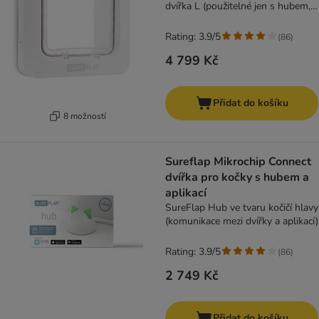
dvířka L (použitelné jen s hubem,
17,8x17cm)
Rating: 3.9/5
(
86
)
4 799 Kč
Přidat do košíku
8 možností
Sureflap Mikrochip Connect
dvířka pro kočky s hubem a
aplikací
SureFlap Hub ve tvaru kočičí hlavy
(komunikace mezi dvířky a aplikací)
Rating: 3.9/5
(
86
)
2 749 Kč
Přidat do košíku