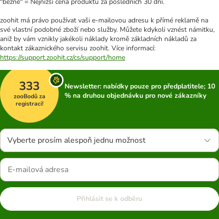
"běžně" = Nejnižší cena produktu za posledních 30 dní.
zoohit má právo používat vaši e-mailovou adresu k přímé reklamě na
své vlastní podobné zboží nebo služby. Můžete kdykoli vznést námitku,
aniž by vám vznikly jakékoli náklady kromě základních nákladů za
kontakt zákaznického servisu zoohit. Více informací:
https://support.zoohit.cz/cs/support/home
333
Newsletter: nabídky pouze pro předplatitele; 10
% na druhou objednávku pro nové zákazníky
zooBodů za
registraci!
Vyberte prosím alespoň jednu možnost
Přihlásit se k odběru