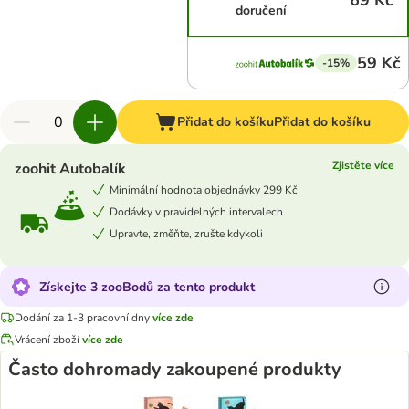
69 Kč
doručení
59 Kč
-15%
Přidat do košíku
Přidat do košíku
Zjistěte více
zoohit Autobalík
Minimální hodnota objednávky 299 Kč
Dodávky v pravidelných intervalech
Upravte, změňte, zrušte kdykoli
Získejte 3 zooBodů za tento produkt
Dodání za 1-3 pracovní dny
více zde
Vrácení zboží
více zde
Často dohromady zakoupené produkty