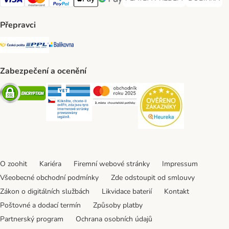
PLATBA PŘEDEM Payment Met
DOBÍRKA Pa
Visa Payment Method
Mastercard Payment Method
PayPal Payment Method
Apple pay Payment Method
GooglePay Payment Method
Přepravci
Česká pošta Shipping Method
PPL Shipping Method
Balíkovna Shipping Method
Zabezpečení a ocenění
Security
Security
Security
Security
O zoohit
Kariéra
Firemní webové stránky
Impressum
Všeobecné obchodní podmínky
Zde odstoupit od smlouvy
Zákon o digitálních službách
Likvidace baterií
Kontakt
Poštovné a dodací termín
Způsoby platby
Partnerský program
Ochrana osobních údajů