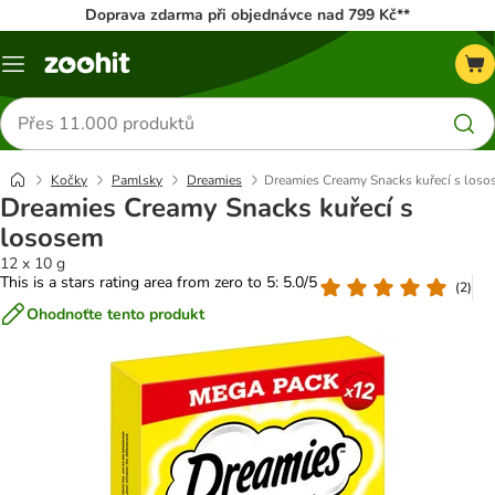
Doprava zdarma při objednávce nad 799 Kč**
Menu
Hledat
produkty
Kočky
Pamlsky
Dreamies
Dreamies Creamy Snacks kuřecí s los
Dreamies Creamy Snacks kuřecí s
lososem
12 x 10 g
This is a stars rating area from zero to 5: 5.0/5
(
2
)
Ohodnoťte tento produkt