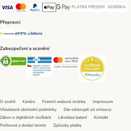
PLATBA PŘEDEM
DOBÍRKA
PLATBA PŘEDEM Payment Met
DOBÍRKA Pa
Visa Payment Method
Mastercard Payment Method
PayPal Payment Method
Apple pay Payment Method
GooglePay Payment Method
Přepravci
Česká pošta Shipping Method
PPL Shipping Method
Balíkovna Shipping Method
Zabezpečení a ocenění
Security
Security
Security
Security
O zoohit
Kariéra
Firemní webové stránky
Impressum
Všeobecné obchodní podmínky
Zde odstoupit od smlouvy
Zákon o digitálních službách
Likvidace baterií
Kontakt
Poštovné a dodací termín
Způsoby platby