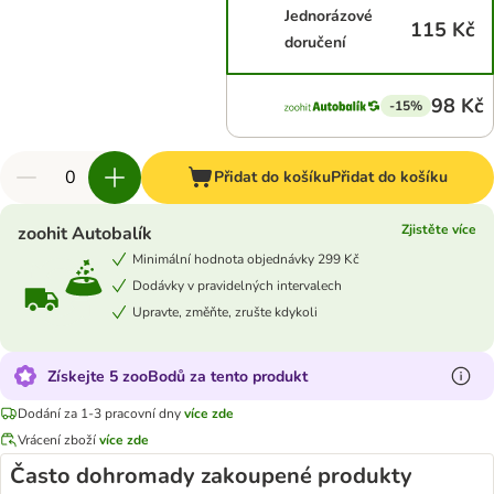
Jednorázové
115 Kč
doručení
98 Kč
-15%
Přidat do košíku
Přidat do košíku
Zjistěte více
zoohit Autobalík
Minimální hodnota objednávky 299 Kč
Dodávky v pravidelných intervalech
Upravte, změňte, zrušte kdykoli
Získejte 5 zooBodů za tento produkt
Dodání za 1-3 pracovní dny
více zde
Vrácení zboží
více zde
Často dohromady zakoupené produkty