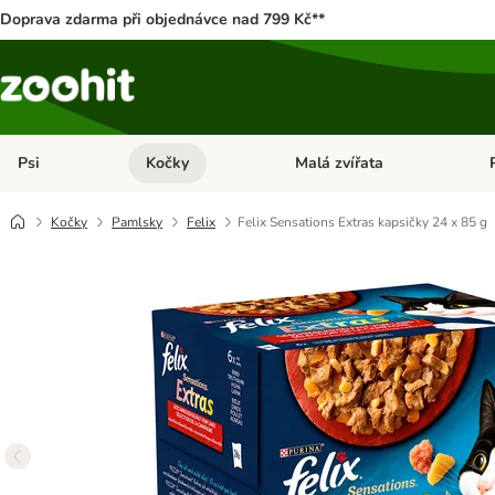
Doprava zdarma při objednávce nad 799 Kč**
Psi
Kočky
Malá zvířata
Otevřít menu: Psi
Otevřít menu: Kočky
Ote
Kočky
Pamlsky
Felix
Felix Sensations Extras kapsičky 24 x 85 g