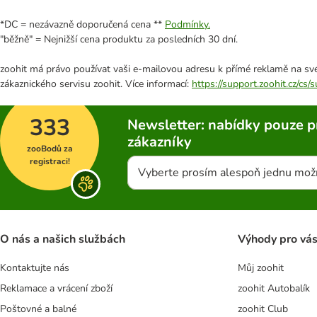
*DC = nezávazně doporučená cena **
Podmínky.
"běžně" = Nejnižší cena produktu za posledních 30 dní.
zoohit má právo používat vaši e-mailovou adresu k přímé reklamě na své
zákaznického servisu zoohit. Více informací:
https://support.zoohit.cz/cs
333
Newsletter: nabídky pouze p
zákazníky
zooBodů za
registraci!
Vyberte prosím alespoň jednu mož
O nás a našich službách
Výhody pro vá
Kontaktujte nás
Můj zoohit
Reklamace a vrácení zboží
zoohit Autobalík
Poštovné a balné
zoohit Club