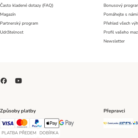
Často kladené dotazy (FAQ)
Bonusový progra
Magazín
Pomáhejte s námi
Partnerský program
Přehled všech vý
Udržitelnost
Profil vašeho maz
Newsletter
Způsoby platby
Přepravci
Česká poš
PP
Visa Payment Method
Mastercard Payment Method
PayPal Payment Method
Apple pay Payment Method
GooglePay Payment Method
PLATBA PŘEDEM
DOBÍRKA
PLATBA PŘEDEM Payment Method
DOBÍRKA Payment Method