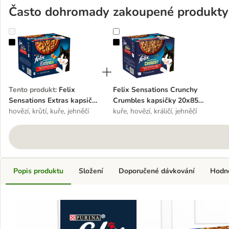
Často dohromady zakoupené produkty
Felix Sensations Extras kapsičky 24 x 85 g
Felix Sensations Crunchy Crumble
Tento produkt
:
Felix
Felix Sensations Crunchy
Sensations Extras kapsičky
Crumbles kapsičky 20x85 g
24 x 85 g
hovězí, krůtí, kuře, jehněčí
+ 2x40 g
kuře, hovězí, králičí, jehněčí
Popis produktu
Složení
Doporučené dávkování
Hodn