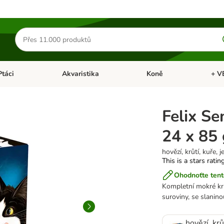
Hledat
produkty
Ptáci
Akvaristika
Koně
+ V
vřít menu: Malá zvířata
Otevřít menu: Ptáci
Otevřít menu: Akvaristika
Otevří
Felix Se
24 x 85 
hovězí, krůtí, kuře, j
This is a stars ratin
Ohodnoťte tent
Kompletní mokré krm
suroviny, se slanin
hovězí, krů