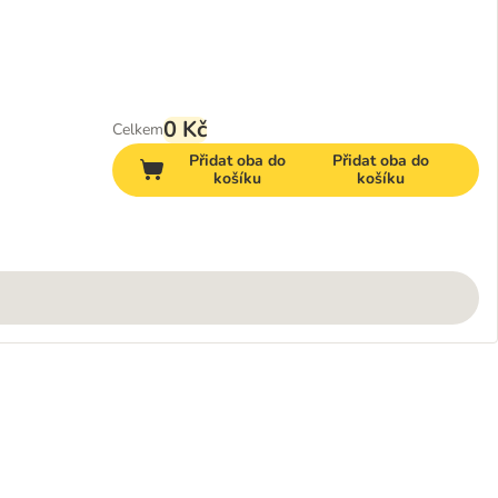
0 Kč
Celkem
Přidat oba do
Přidat oba do
košíku
košíku