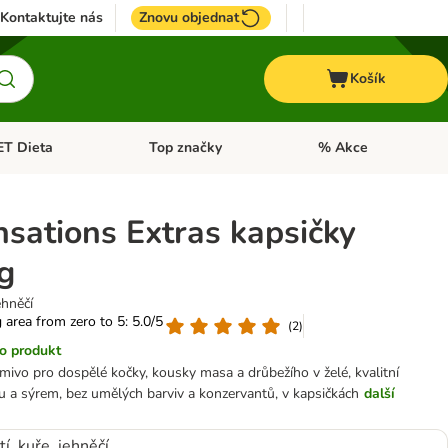
Kontaktujte nás
Znovu objednat
Košík
ET Dieta
Top značky
% Akce
t menu: Koně
Otevřít menu: + VET Dieta
Otevřít menu: Top znač
nsations Extras kapsičky
g
ehněčí
g area from zero to 5: 5.0/5
(
2
)
o produkt
ivo pro dospělé kočky, kousky masa a drůbežího v želé, kvalitní
ou a sýrem, bez umělých barviv a konzervantů, v kapsičkách
další
tí, kuře, jehněčí