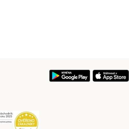
y
Security
Security