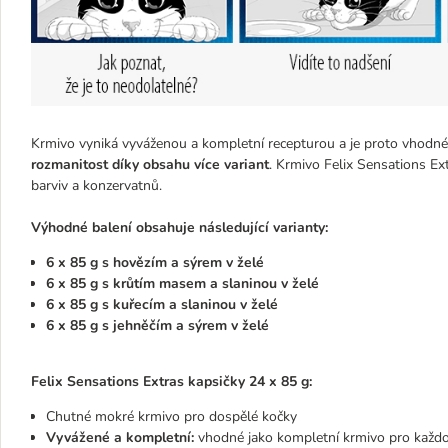
Krmivo vyniká vyváženou a kompletní recepturou a je proto vhodné
rozmanitost díky obsahu více variant
. Krmivo Felix Sensations Ex
barviv a konzervatnů.
Výhodné balení obsahuje následující varianty:
6 x 85 g s hovězím a sýrem v želé
6 x 85 g s krůtím masem a slaninou v želé
6 x 85 g s kuřecím a slaninou v želé
6 x 85 g s jehněčím a sýrem v želé
Felix Sensations Extras kapsičky 24 x 85 g:
Chutné mokré krmivo pro dospělé kočky
Vyvážené a kompletní:
vhodné jako kompletní krmivo pro každo