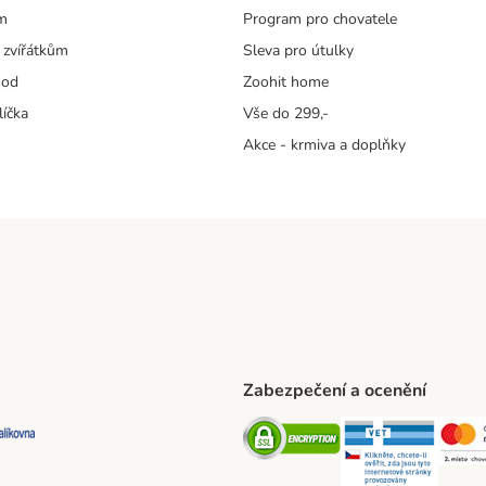
m
Program pro chovatele
 zvířátkům
Sleva pro útulky
hod
Zoohit home
líčka
Vše do 299,-
Akce - krmiva a doplňky
Zabezpečení a ocenění
ta Shipping Method
L Shipping Method
Balíkovna Shipping Method
Security
Securit