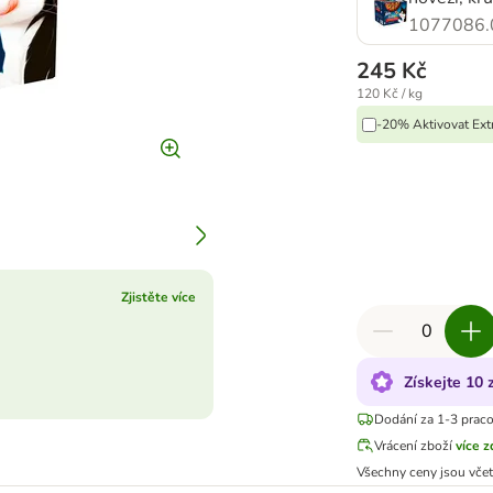
1077086.
245 Kč
120 Kč / kg
-20% Aktivovat Ext
Zjistěte více
Získejte 10
Dodání za 1-3 prac
Vrácení zboží
více 
Všechny ceny jsou vče