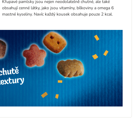
Křupavé pamlsky jsou nejen neodolatelně chutné, ale také
obsahují cenné látky, jako jsou vitamíny, bílkoviny a omega 6
mastné kyseliny. Navíc každý kousek obsahuje pouze 2 kcal.