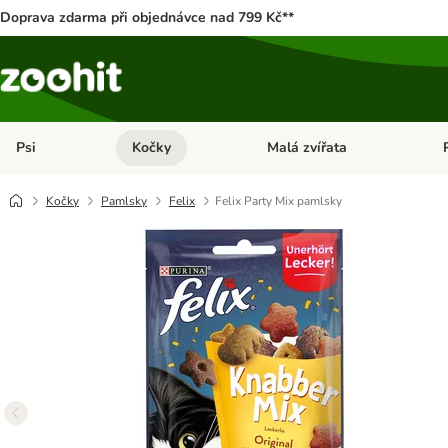
Doprava zdarma při objednávce nad 799 Kč**
Psi
Kočky
Malá zvířata
Otevřít menu: Psi
Otevřít menu: Kočky
Ote
Kočky
Pamlsky
Felix
Felix Party Mix pamlsky