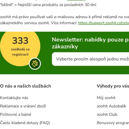
"běžně" = Nejnižší cena produktu za posledních 30 dní.
zoohit má právo používat vaši e-mailovou adresu k přímé reklamě na své
zákaznického servisu zoohit. Více informací:
https://support.zoohit.cz/cs
333
Newsletter: nabídky pouze p
zákazníky
zooBodů za
registraci!
Vyberte prosím alespoň jednu mož
O nás a našich službách
Výhody pro vá
Kontaktujte nás
Můj zoohit
Reklamace a vrácení zboží
zoohit Autobalík
Poštovné a balné
zoohit Club
Často kladené dotazy (FAQ)
Bonusový progra