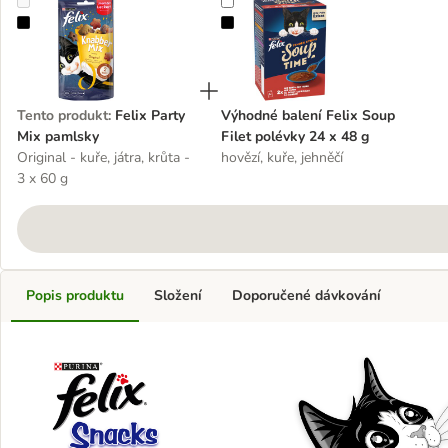
Felix Party Mix pamlsky
Výhodné balení Felix Soup Filet p
Tento produkt
:
Felix Party
Výhodné balení Felix Soup
Mix pamlsky
Filet polévky 24 x 48 g
Original - kuře, játra, krůta -
hovězí, kuře, jehněčí
3 x 60 g
Popis produktu
Složení
Doporučené dávkování