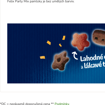
Felix Party Mix pamlsky je bez umělých barviv.
*DC = nezávazně doporučená cena **
Podmínky.