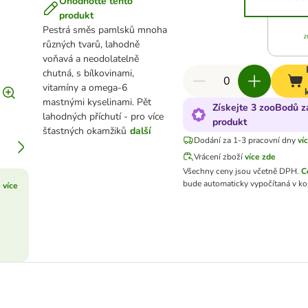
Ohodnoťte tento
produkt
Pestrá směs pamlsků mnoha
různých tvarů, lahodně
voňavá a neodolatelně
chutná, s bílkovinami,
vitamíny a omega-6
mastnými kyselinami. Pět
Získejte 3 zooBodů z
lahodných příchutí - pro více
produkt
šťastných okamžiků
další
Dodání za 1-3 pracovní dny
ví
Vrácení zboží
více zde
Všechny ceny jsou včetně DPH.
C
bude automaticky vypočítaná v ko
 více