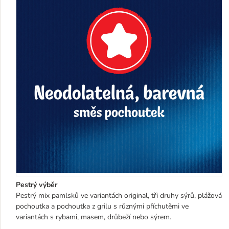
Pestrý výběr
Pestrý mix pamlsků ve variantách original, tři druhy sýrů, plážová
pochoutka a pochoutka z grilu s různými příchutěmi ve
variantách s rybami, masem, drůbeží nebo sýrem.