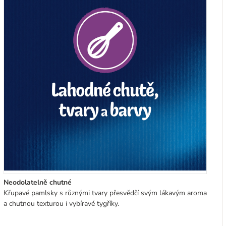
Neodolatelně chutné
Křupavé pamlsky s různými tvary přesvědčí svým lákavým aroma
a chutnou texturou i vybíravé tygříky.