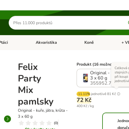
Hledat
produkty
Ptáci
Akvaristika
Koně
+ V
vřít menu: Malá zvířata
Otevřít menu: Ptáci
Otevřít menu: Akvaristika
Otevří
Felix
Produkt (16 možností)
Celková 
Original - kuře, ját
stejných
Party
při koupi
3 x 60 g
jednotliv
355952.7
Mix
-11.11%
jednotlivě
81 Kč
pamlsky
72 Kč
400 Kč / kg
Original - kuře, játra, krůta -
3 x 60 g
Jedno
(
0
)
doruč