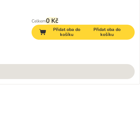
0 Kč
Celkem
Přidat oba do
Přidat oba do
košíku
košíku