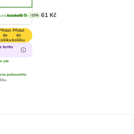
61 Kč
-15%
Přidat
Přidat
do
do
košíku
košíku
a tento
ce zde
ena poštovného
šíku.