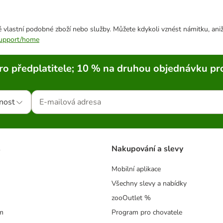
 vlastní podobné zboží nebo služby. Můžete kdykoli vznést námitku, aniž
/support/home
ro předplatitele; 10 % na druhou objednávku pr
nost
s
Nakupování a slevy
Mobilní aplikace
Všechny slevy a nabídky
zooOutlet %
m
Program pro chovatele