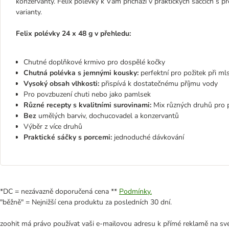
konzervanty. Felix polévky k Vám přichází v praktických sáčcích s
varianty.
Felix polévky 24 x 48 g v přehledu:
Chutné doplňkové krmivo pro dospělé kočky
Chutná polévka s jemnými kousky:
perfektní pro požitek při ml
Vysoký obsah vlhkosti:
přispívá k dostatečnému příjmu vody
Pro povzbuzení chuti nebo jako pamlsek
Různé recepty s kvalitními surovinami:
Mix různých druhů pro p
Bez
umělých barviv, dochucovadel a konzervantů
Výběr z více druhů
Praktické sáčky s porcemi:
jednoduché dávkování
*DC = nezávazně doporučená cena **
Podmínky.
"běžně" = Nejnižší cena produktu za posledních 30 dní.
zoohit má právo používat vaši e-mailovou adresu k přímé reklamě na své