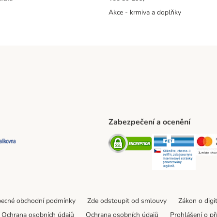
Akce - krmiva a doplňky
Zabezpečení a ocenění
ta Shipping Method
L Shipping Method
Balíkovna Shipping Method
Security
Securit
ecné obchodní podmínky
Zde odstoupit od smlouvy
Zákon o digi
Ochrana osobních údajů
Ochrana osobních údajů
Prohlášení o př