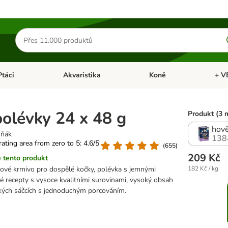
Hledat
produkty
Ptáci
Akvaristika
Koně
+ V
vřít menu: Malá zvířata
Otevřít menu: Ptáci
Otevřít menu: Akvaristika
Otevří
polévky 24 x 48 g
Produkt (3 
hově
uňák
138
 rating area from zero to 5: 4.6/5
(
655
)
209 Kč
 tento produkt
ové krmivo pro dospělé kočky, polévka s jemnými
182 Kč / kg
é recepty s vysoce kvalitními surovinami, vysoký obsah
ckých sáčcích s jednoduchým porcováním.