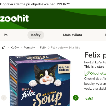
Doprava zdarma při objednávce nad 799 Kč**
Psi
Kočky
Malá zvířata
Otevřít menu: Psi
Otevřít menu: Kočky
Ote
Kočky
Pamlsky
Felix
Felix polévky 24 x 48 g
Felix 
hovězí, kuře, t
This is a stars
Ohodnoťte
Chutné doplňk
kousky, vybran
vody, v prakti
další