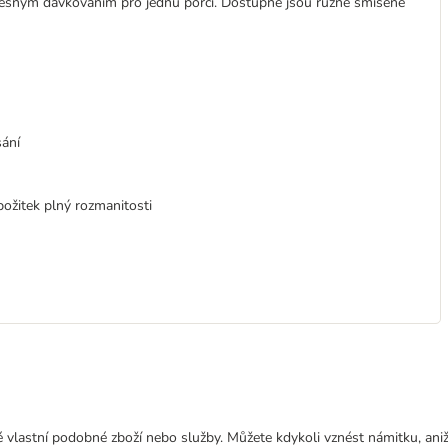
 přesným dávkováním pro jednu porci. Dostupné jsou různé smíšené
sání
ožitek plný rozmanitosti
 vlastní podobné zboží nebo služby. Můžete kdykoli vznést námitku, aniž