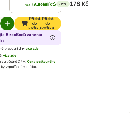
178 Kč
-15%
Přidat
Přidat
do
do
košíku
košíku
jte 8 zooBodů za tento
kt
-3 pracovní dny
více zde
ží
více zde
jsou včetně DPH.
Cena poštovného
ky vypočítaná v košíku.