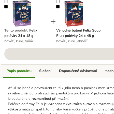
Felix polévky 24 x 48 g
Výhodné balení Felix Soup Filet p
Tento produkt
:
Felix
Výhodné balení Felix Soup
polévky 24 x 48 g
Filet polévky 24 x 48 g
hovězí, kuře, tuňák
hovězí, kuře, jehněčí
Popis produktu
Složení
Doporučené dávkování
Hodn
Ať už se jedná o povzbuzení chuti k jídlu nebo o pamlsek mezi krme
skvělou změnou proti suchým pamlskům pro kočky. V jednom balení
je postaráno o
rozmanitost při mlsání.
Polévka od firmy Felix je vyrobena z
kvalitních surovin
a rozmazluje
vlhkosti
může přispět k tomu, aby Vaše kočka v průběhu dne přijal