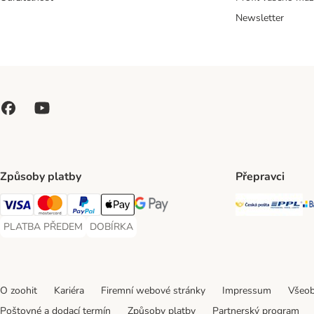
Newsletter
Způsoby platby
Přepravci
Česká poš
PP
Visa Payment Method
Mastercard Payment Method
PayPal Payment Method
Apple pay Payment Method
GooglePay Payment Method
PLATBA PŘEDEM
DOBÍRKA
PLATBA PŘEDEM Payment Method
DOBÍRKA Payment Method
O zoohit
Kariéra
Firemní webové stránky
Impressum
Všeob
Poštovné a dodací termín
Způsoby platby
Partnerský program