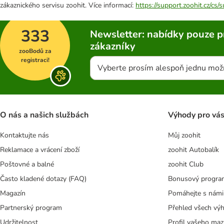
zákaznického servisu zoohit. Více informací:
https://support.zoohit.cz/cs
333
Newsletter: nabídky pouze p
zákazníky
zooBodů za
registraci!
Vyberte prosím alespoň jednu mož
O nás a našich službách
Výhody pro vá
Kontaktujte nás
Můj zoohit
Reklamace a vrácení zboží
zoohit Autobalík
Poštovné a balné
zoohit Club
Často kladené dotazy (FAQ)
Bonusový progra
Magazín
Pomáhejte s námi
Partnerský program
Přehled všech vý
Udržitelnost
Profil vašeho maz