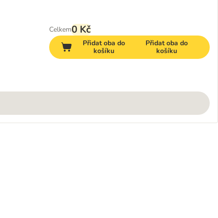
0 Kč
Celkem
Přidat oba do
Přidat oba do
košíku
košíku