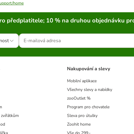
/support/home
ro předplatitele; 10 % na druhou objednávku pr
nost
s
Nakupování a slevy
Mobilní aplikace
Všechny slevy a nabídky
zooOutlet %
m
Program pro chovatele
 zvířátkům
Sleva pro útulky
hod
Zoohit home
líčka
Vše do 299,-