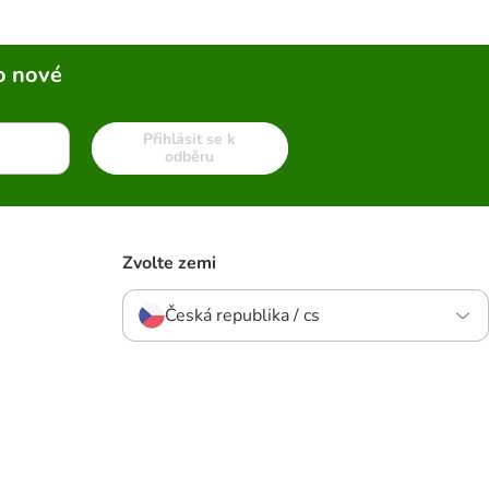
o nové
Přihlásit se k
odběru
Zvolte zemi
Česká republika / cs