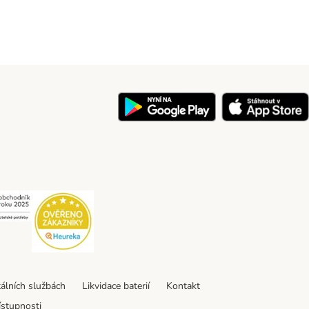
y
Security
Security
tálních službách
Likvidace baterií
Kontakt
ístupnosti