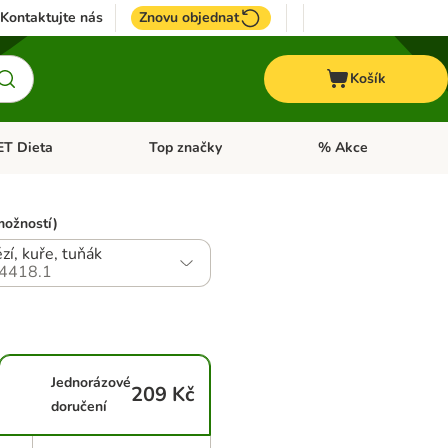
Kontaktujte nás
Znovu objednat
Košík
ET Dieta
Top značky
% Akce
t menu: Koně
Otevřít menu: + VET Dieta
Otevřít menu: Top znač
možností)
zí, kuře, tuňák
4418.1
Jednorázové
209 Kč
doručení