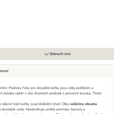
olévky 24 x 48 g
Zobrazit více
ocení
ními: Polévky Felix pro dospělé kočky jsou vždy požitkem a
 získáte výběr z více chutných polévek s jemnými kousky. Tímto
 dásně Vaší kočky svojí delikátní chutí. Díky
velkému obsahu
a dostatek vody. Neobsahuje umělá aromata, barviva a