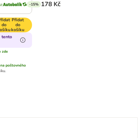
178 Kč
-15%
řidat
Přidat
do
do
ošíku
košíku
 tento
e zde
na poštovného
íku.