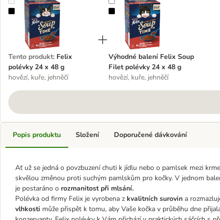
Felix polévky 24 x 48 g
Výhodné balení Felix Soup Filet p
Tento produkt
:
Felix
Výhodné balení Felix Soup
polévky 24 x 48 g
Filet polévky 24 x 48 g
hovězí, kuře, jehněčí
hovězí, kuře, jehněčí
Popis produktu
Složení
Doporučené dávkování
Ať už se jedná o povzbuzení chuti k jídlu nebo o pamlsek mezi krme
skvělou změnou proti suchým pamlskům pro kočky. V jednom balení
je postaráno o
rozmanitost při mlsání.
Polévka od firmy Felix je vyrobena z
kvalitních surovin
a rozmazluje
vlhkosti
může přispět k tomu, aby Vaše kočka v průběhu dne přijal
konzervanty. Felix polévky k Vám přichází v praktických sáčcích s