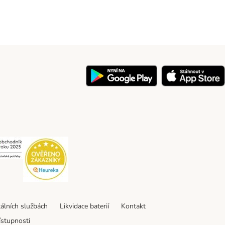
y
Security
Security
tálních službách
Likvidace baterií
Kontakt
ístupnosti