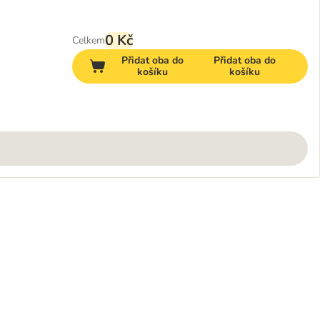
0 Kč
Celkem
Přidat oba do
Přidat oba do
košíku
košíku