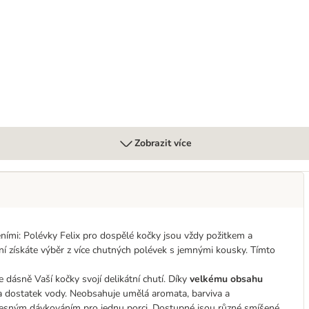
olévky 24 x 48 g
Zobrazit více
ními: Polévky Felix pro dospělé kočky jsou vždy požitkem a
 získáte výběr z více chutných polévek s jemnými kousky. Tímto
 dásně Vaší kočky svojí delikátní chutí. Díky
velkému obsahu
a dostatek vody. Neobsahuje umělá aromata, barviva a
 přesným dávkováním pro jednu porci. Dostupné jsou různé smíšené