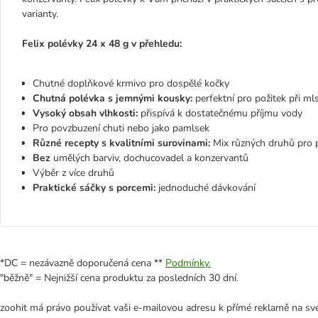
varianty.
Felix polévky 24 x 48 g v přehledu:
Chutné doplňkové krmivo pro dospělé kočky
Chutná polévka s jemnými kousky:
perfektní pro požitek při ml
Vysoký obsah vlhkosti:
přispívá k dostatečnému příjmu vody
Pro povzbuzení chuti nebo jako pamlsek
Různé recepty s kvalitními surovinami:
Mix různých druhů pro p
Bez
umělých barviv, dochucovadel a konzervantů
Výběr z více druhů
Praktické sáčky s porcemi:
jednoduché dávkování
*DC = nezávazně doporučená cena **
Podmínky.
"běžně" = Nejnižší cena produktu za posledních 30 dní.
zoohit má právo používat vaši e-mailovou adresu k přímé reklamě na své