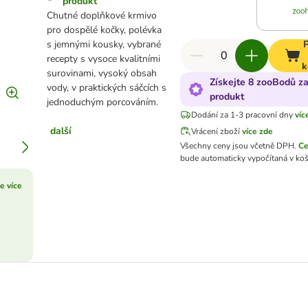
produkt
Chutné doplňkové krmivo
pro dospělé kočky, polévka
s jemnými kousky, vybrané
P
recepty s vysoce kvalitními
k
surovinami, vysoký obsah
Získejte 8 zooBodů za
vody, v praktických sáčcích s
produkt
jednoduchým porcováním.
Dodání za 1-3 pracovní dny
víc
další
Vrácení zboží
více zde
Všechny ceny jsou včetně DPH.
Ce
bude automaticky vypočítaná v koš
te více