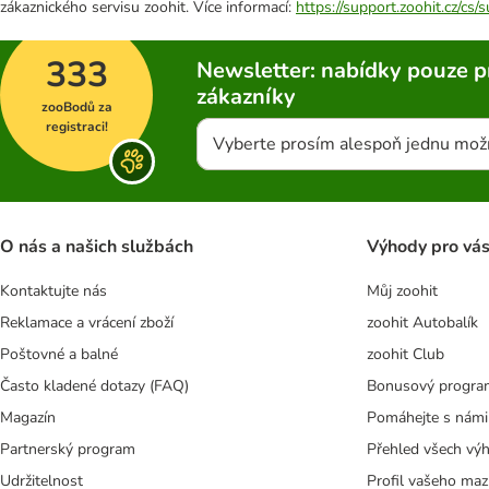
zákaznického servisu zoohit. Více informací:
https://support.zoohit.cz/cs
333
Newsletter: nabídky pouze p
zákazníky
zooBodů za
registraci!
Vyberte prosím alespoň jednu mož
O nás a našich službách
Výhody pro vá
Kontaktujte nás
Můj zoohit
Reklamace a vrácení zboží
zoohit Autobalík
Poštovné a balné
zoohit Club
Často kladené dotazy (FAQ)
Bonusový progra
Magazín
Pomáhejte s námi
Partnerský program
Přehled všech vý
Udržitelnost
Profil vašeho maz