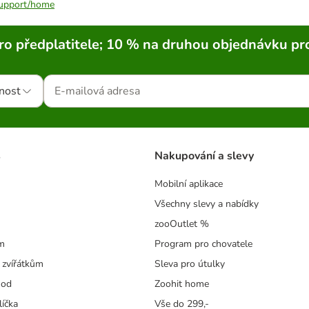
/support/home
ro předplatitele; 10 % na druhou objednávku pr
nost
s
Nakupování a slevy
Mobilní aplikace
Všechny slevy a nabídky
zooOutlet %
m
Program pro chovatele
 zvířátkům
Sleva pro útulky
hod
Zoohit home
líčka
Vše do 299,-