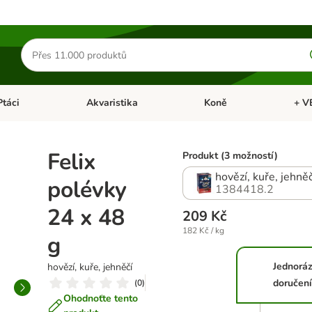
Hledat
produkty
Ptáci
Akvaristika
Koně
+ V
vřít menu: Malá zvířata
Otevřít menu: Ptáci
Otevřít menu: Akvaristika
Otevří
Felix
Produkt (3 možností)
hovězí, kuře, jehněč
polévky
1384418.2
24 x 48
209 Kč
182 Kč / kg
g
Jednorá
hovězí, kuře, jehněčí
doručení
(
0
)
Ohodnoťte tento