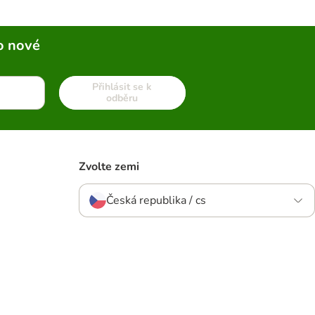
o nové
Přihlásit se k
odběru
Zvolte zemi
Česká republika / cs