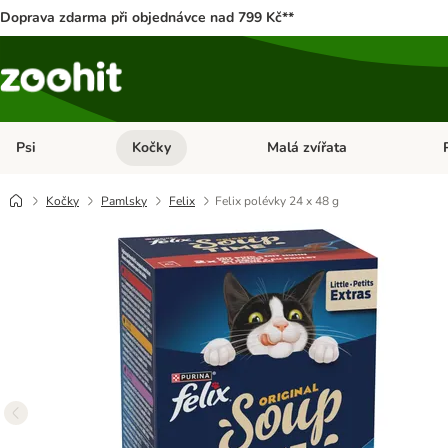
Doprava zdarma při objednávce nad 799 Kč**
Psi
Kočky
Malá zvířata
Otevřít menu: Psi
Otevřít menu: Kočky
Ote
Kočky
Pamlsky
Felix
Felix polévky 24 x 48 g