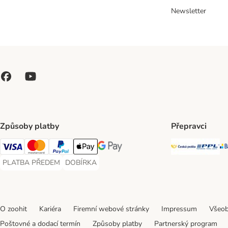
Newsletter
Způsoby platby
Přepravci
Česká poš
PP
Visa Payment Method
Mastercard Payment Method
PayPal Payment Method
Apple pay Payment Method
GooglePay Payment Method
PLATBA PŘEDEM
DOBÍRKA
PLATBA PŘEDEM Payment Method
DOBÍRKA Payment Method
O zoohit
Kariéra
Firemní webové stránky
Impressum
Všeob
Poštovné a dodací termín
Způsoby platby
Partnerský program