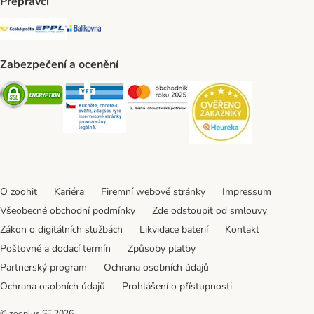
Přepravci
Česká pošta Shipping Method
PPL Shipping Method
Balíkovna Shipping Method
Zabezpečení a ocenění
Security
Security
Security
Security
O zoohit
Kariéra
Firemní webové stránky
Impressum
Všeobecné obchodní podmínky
Zde odstoupit od smlouvy
Zákon o digitálních službách
Likvidace baterií
Kontakt
Poštovné a dodací termín
Způsoby platby
Partnerský program
Ochrana osobních údajů
Ochrana osobních údajů
Prohlášení o přístupnosti
© zooplus SE
2026