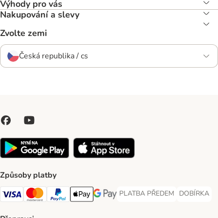
Výhody pro vás
Nakupování a slevy
Zvolte zemi
Česká republika / cs
Způsoby platby
PLATBA PŘEDEM
DOBÍRKA
PLATBA PŘEDEM Payment Met
DOBÍRKA Pa
Visa Payment Method
Mastercard Payment Method
PayPal Payment Method
Apple pay Payment Method
GooglePay Payment Method