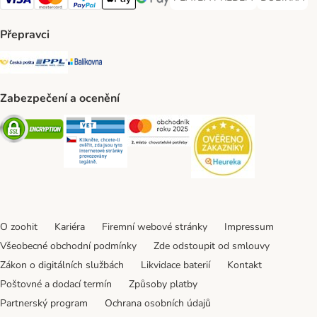
PLATBA PŘEDEM Payment Met
DOBÍRKA Pa
Visa Payment Method
Mastercard Payment Method
PayPal Payment Method
Apple pay Payment Method
GooglePay Payment Method
Přepravci
Česká pošta Shipping Method
PPL Shipping Method
Balíkovna Shipping Method
Zabezpečení a ocenění
Security
Security
Security
Security
O zoohit
Kariéra
Firemní webové stránky
Impressum
Všeobecné obchodní podmínky
Zde odstoupit od smlouvy
Zákon o digitálních službách
Likvidace baterií
Kontakt
Poštovné a dodací termín
Způsoby platby
Partnerský program
Ochrana osobních údajů