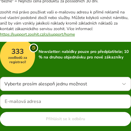
"běžně" = Nejnižší cena produktu za posledních 30 dní.
zoohit má právo používat vaši e-mailovou adresu k přímé reklamě na
své vlastní podobné zboží nebo služby. Můžete kdykoli vznést námitku,
aniž by vám vznikly jakékoli náklady kromě základních nákladů za
kontakt zákaznického servisu zoohit. Více informací:
https://support.zoohit.cz/cs/support/home
333
Newsletter: nabídky pouze pro předplatitele; 10
% na druhou objednávku pro nové zákazníky
zooBodů za
registraci!
Vyberte prosím alespoň jednu možnost
Přihlásit se k odběru