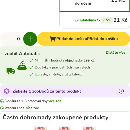
25 Kč
doručení
21 Kč
-15%
Přidat do košíku
Přidat do košíku
Zjistěte více
zoohit Autobalík
Minimální hodnota objednávky 299 Kč
Dodávky v pravidelných intervalech
Upravte, změňte, zrušte kdykoli
Získejte 1 zooBodů za tento produkt
Dodání za 1-3 pracovní dny
více zde
Vrácení zboží
více zde
Často dohromady zakoupené produkty