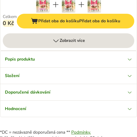
Celkem
Přidat oba do košíku
Přidat oba do košíku
0 Kč
Zobrazit více
Popis produktu
Složení
Doporučené dávkování
Hodnocení
*DC = nezávazně doporučená cena **
Podmínky.