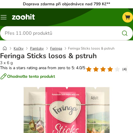
Doprava zdarma při objednávce nad 799 Kč**
Menu
Hledat
produkty
Kočky
Pamlsky
Feringa
Feringa Sticks losos & pstruh
Feringa Sticks losos & pstruh
3 x 6 g
This is a stars rating area from zero to 5: 4.0/5
(
4
)
Ohodnoťte tento produkt