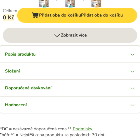
Celkem
Přidat oba do košíku
Přidat oba do košíku
0 Kč
Zobrazit více
Popis produktu
Složení
Doporučené dávkování
Hodnocení
*DC = nezávazně doporučená cena **
Podmínky.
"běžně" = Nejnižší cena produktu za posledních 30 dní.