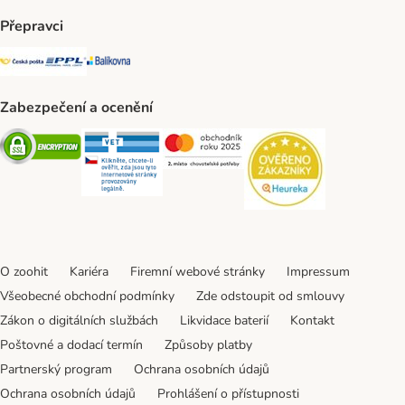
Přepravci
Česká pošta Shipping Method
PPL Shipping Method
Balíkovna Shipping Method
Zabezpečení a ocenění
Security
Security
Security
Security
O zoohit
Kariéra
Firemní webové stránky
Impressum
Všeobecné obchodní podmínky
Zde odstoupit od smlouvy
Zákon o digitálních službách
Likvidace baterií
Kontakt
Poštovné a dodací termín
Způsoby platby
Partnerský program
Ochrana osobních údajů
Ochrana osobních údajů
Prohlášení o přístupnosti