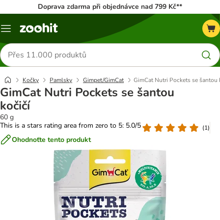
Doprava zdarma při objednávce nad 799 Kč**
Menu
Hledat
produkty
Kočky
Pamlsky
Gimpet/GimCat
GimCat Nutri Pockets se šantou 
GimCat Nutri Pockets se šantou
kočičí
60 g
This is a stars rating area from zero to 5: 5.0/5
(
1
)
Ohodnoťte tento produkt