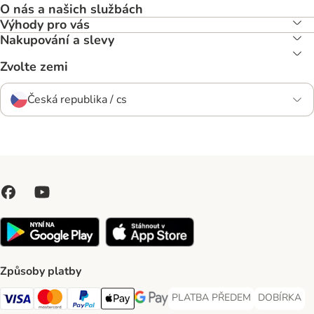
O nás a našich službách
Výhody pro vás
Nakupování a slevy
Zvolte zemi
Česká republika / cs
Způsoby platby
PLATBA PŘEDEM
DOBÍRKA
PLATBA PŘEDEM Payment Met
DOBÍRKA Pa
Visa Payment Method
Mastercard Payment Method
PayPal Payment Method
Apple pay Payment Method
GooglePay Payment Method