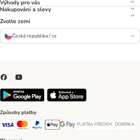
Výhody pro vás
Nakupování a slevy
Zvolte zemi
Česká republika / cs
Způsoby platby
PLATBA PŘEDEM
DOBÍRKA
PLATBA PŘEDEM Payment Met
DOBÍRKA Pa
Visa Payment Method
Mastercard Payment Method
PayPal Payment Method
Apple pay Payment Method
GooglePay Payment Method