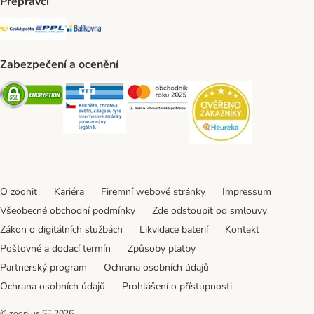
Přepravci
Česká pošta Shipping Method
PPL Shipping Method
Balíkovna Shipping Method
Zabezpečení a ocenění
Security
Security
Security
Security
O zoohit
Kariéra
Firemní webové stránky
Impressum
Všeobecné obchodní podmínky
Zde odstoupit od smlouvy
Zákon o digitálních službách
Likvidace baterií
Kontakt
Poštovné a dodací termín
Způsoby platby
Partnerský program
Ochrana osobních údajů
Ochrana osobních údajů
Prohlášení o přístupnosti
© zooplus SE
2026