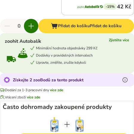
42 Kč
-15%
Přidat do košíku
Přidat do košíku
Zjistěte více
zoohit Autobalík
Minimální hodnota objednávky 299 Kč
Dodávky v pravidelných intervalech
Upravte, změňte, zrušte kdykoli
Získejte 2 zooBodů za tento produkt
Dodání za 1-3 pracovní dny
více zde
Vrácení zboží
více zde
Často dohromady zakoupené produkty