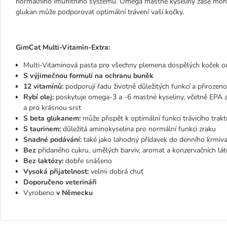
normálního imunitního systému. Omega mastné kyseliny zase moh
glukan může podporovat optimální trávení vaší kočky.
GimCat Multi-Vitamin-Extra:
Multi-Vitaminová pasta pro všechny plemena dospělých koček o
S výjimečnou formulí na ochranu buněk
12 vitamínů:
podporují řadu životně důležitých funkcí a přiroze
Rybí olej:
poskytuje omega-3 a -6 mastné kyseliny, včetně EPA a
a pro krásnou srst
S beta glukanem:
může přispět k optimální funkci trávicího trakt
S taurinem:
důležitá aminokyselina pro normální funkci zraku
Snadné podávání:
také jako lahodný přídavek do denního krmiv
Bez
přidaného cukru, umělých barviv, aromat a konzervačních lát
Bez laktózy:
dobře snášeno
Vysoká přijatelnost:
velmi dobrá chuť
Doporučeno veterináři
Vyrobeno
v Německu