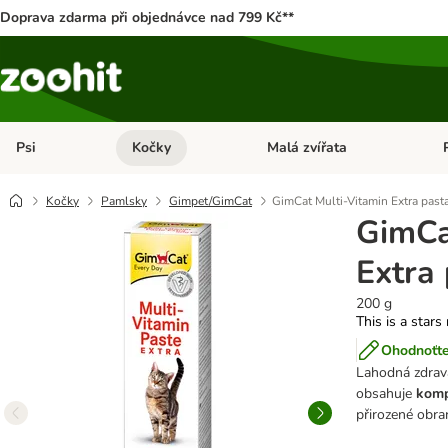
Doprava zdarma při objednávce nad 799 Kč**
Psi
Kočky
Malá zvířata
Otevřít menu: Psi
Otevřít menu: Kočky
Ote
Kočky
Pamlsky
Gimpet/GimCat
GimCat Multi-Vitamin Extra past
GimCa
Extra
200 g
This is a stars
Ohodnoťte
Lahodná zdrav
obsahuje
komp
přirozené obra