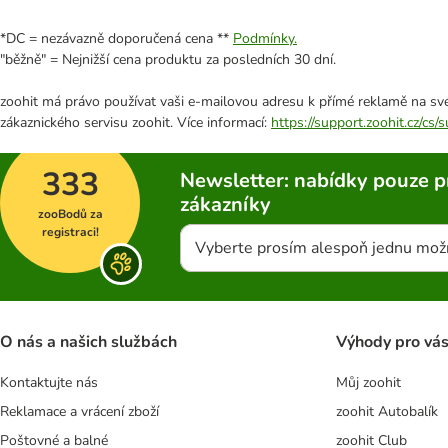
*DC = nezávazně doporučená cena **
Podmínky.
"běžně" = Nejnižší cena produktu za posledních 30 dní.
zoohit má právo používat vaši e-mailovou adresu k přímé reklamě na své
zákaznického servisu zoohit. Více informací:
https://support.zoohit.cz/cs
333
Newsletter: nabídky pouze p
zákazníky
zooBodů za
registraci!
Vyberte prosím alespoň jednu mož
O nás a našich službách
Výhody pro vá
Kontaktujte nás
Můj zoohit
Reklamace a vrácení zboží
zoohit Autobalík
Poštovné a balné
zoohit Club