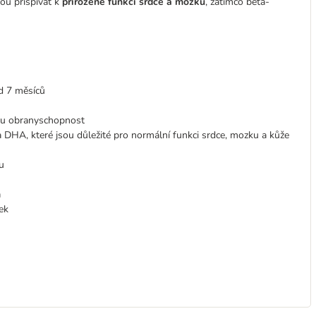
ou přispívat k
přirozené funkci srdce a mozku
, zatímco beta-
d 7 měsíců
nou obranyschopnost
 DHA, které jsou důležité pro normální funkci srdce, mozku a kůže
u
a
ek