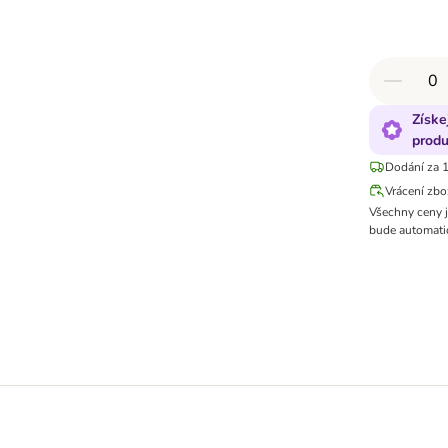
Získe
produ
Dodání za 1
Vrácení zbo
Všechny ceny 
bude automatic