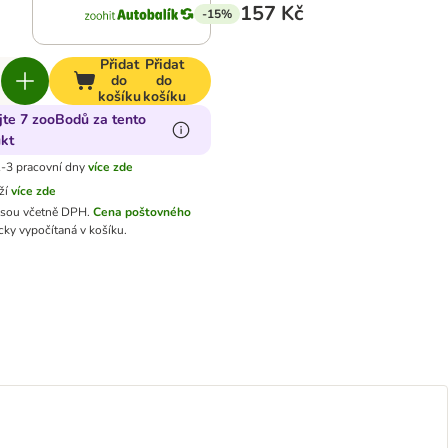
157 Kč
-15%
Přidat
Přidat
do
do
košíku
košíku
jte 7 zooBodů za tento
kt
-3 pracovní dny
více zde
ží
více zde
jsou včetně DPH.
Cena poštovného
ky vypočítaná v košíku.