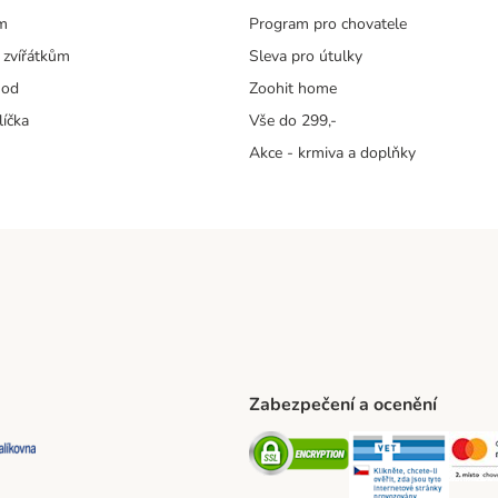
m
Program pro chovatele
 zvířátkům
Sleva pro útulky
hod
Zoohit home
líčka
Vše do 299,-
Akce - krmiva a doplňky
Zabezpečení a ocenění
ta Shipping Method
L Shipping Method
Balíkovna Shipping Method
Security
Securit