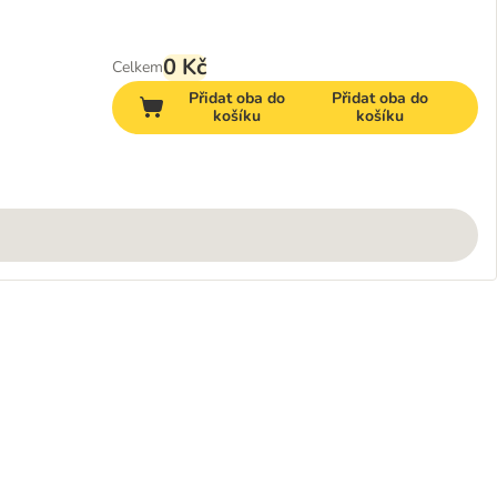
0 Kč
Celkem
Přidat oba do
Přidat oba do
košíku
košíku