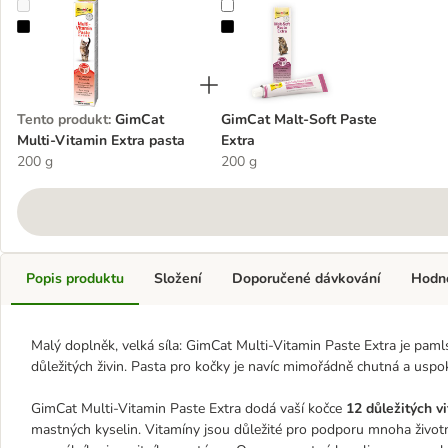
GimCat Multi-Vitamin Extra pasta
GimCat Malt-Soft Paste Extra
Tento produkt
:
GimCat
GimCat Malt-Soft Paste
Multi-Vitamin Extra pasta
Extra
200 g
200 g
Popis produktu
Složení
Doporučené dávkování
Hodn
Malý doplněk, velká síla: GimCat Multi-Vitamin Paste Extra je pam
důležitých živin. Pasta pro kočky je navíc mimořádně chutná a uspoko
GimCat Multi-Vitamin Paste Extra dodá vaší kočce
12 důležitých v
mastných kyselin. Vitamíny jsou důležité pro podporu mnoha životn