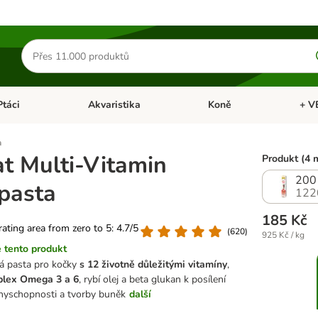
Hledat
produkty
Ptáci
Akvaristika
Koně
+ V
vřít menu: Malá zvířata
Otevřít menu: Ptáci
Otevřít menu: Akvaristika
Otevří
a
t Multi-Vitamin
Produkt (4 
200
 pasta
122
185 Kč
 rating area from zero to 5: 4.7/5
(
620
)
925 Kč / kg
 tento produkt
á pasta pro kočky
s 12 životně důležitými vitamíny
,
lex Omega 3 a 6
, rybí olej a beta glukan k posílení
nyschopnosti a tvorby buněk
další