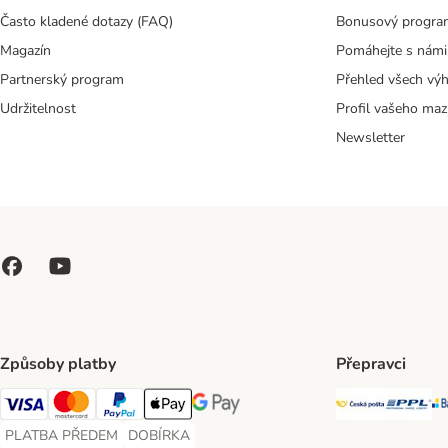
Často kladené dotazy (FAQ)
Bonusový progra
Magazín
Pomáhejte s námi
Partnerský program
Přehled všech vý
Udržitelnost
Profil vašeho maz
Newsletter
Způsoby platby
Přepravci
Česká poš
PP
Visa Payment Method
Mastercard Payment Method
PayPal Payment Method
Apple pay Payment Method
GooglePay Payment Method
PLATBA PŘEDEM
DOBÍRKA
PLATBA PŘEDEM Payment Method
DOBÍRKA Payment Method