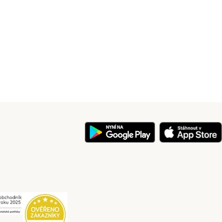
y
Security
Security