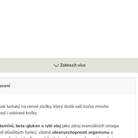
Zobrazit více
ocení
lsek bohatý na cenné složky, který dodá vaší kočce mnoho
jí i vybíravé kočky.
itamínů, beta-glukan a rybí olej
jako zdroj esenciálních omega
ě důležitých funkcí, včetně
obranyschopnosti organismu
a