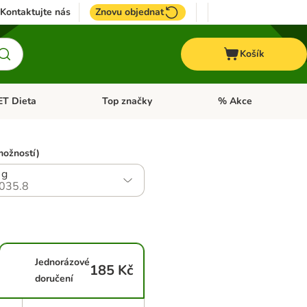
Kontaktujte nás
Znovu objednat
Košík
ET Dieta
Top značky
% Akce
t menu: Koně
Otevřít menu: + VET Dieta
Otevřít menu: Top znač
možností)
 g
035.8
Jednorázové
185 Kč
doručení