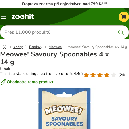
Doprava zdarma při objednávce nad 799 Kč**
Menu
Hledat
produkty
Kočky
Pamlsky
Meowee
Meowee! Savoury Spoonables 4 x 14 g
Meowee! Savoury Spoonables 4 x
14 g
tuňák
This is a stars rating area from zero to 5: 4.4/5
(
24
)
Ohodnoťte tento produkt