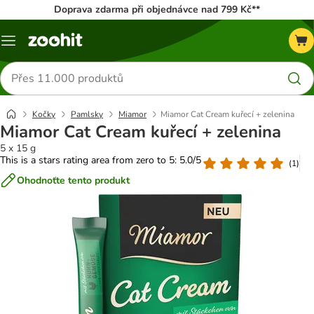
Doprava zdarma při objednávce nad 799 Kč**
Menu
Hledat
produkty
Kočky
Pamlsky
Miamor
Miamor Cat Cream kuřecí + zelenina
Miamor Cat Cream kuřecí + zelenina
5 x 15 g
This is a stars rating area from zero to 5: 5.0/5
(
1
)
Ohodnoťte tento produkt