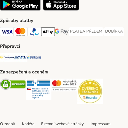
Způsoby platby
PLATBA PŘEDEM
DOBÍRKA
PLATBA PŘEDEM Payment Met
DOBÍRKA Pa
Visa Payment Method
Mastercard Payment Method
PayPal Payment Method
Apple pay Payment Method
GooglePay Payment Method
Přepravci
Česká pošta Shipping Method
PPL Shipping Method
Balíkovna Shipping Method
Zabezpečení a ocenění
Security
Security
Security
Security
O zoohit
Kariéra
Firemní webové stránky
Impressum