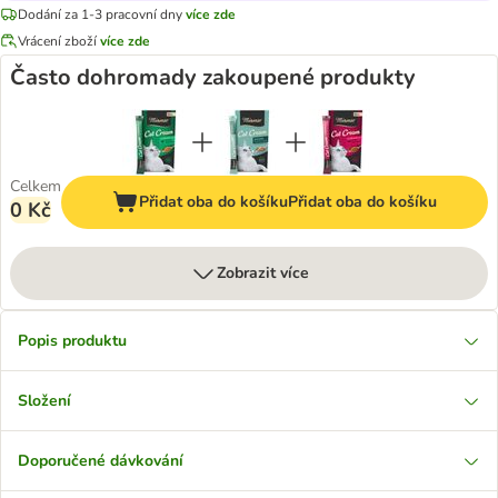
Dodání za 1-3 pracovní dny
více zde
Vrácení zboží
více zde
Často dohromady zakoupené produkty
Celkem
Přidat oba do košíku
Přidat oba do košíku
0 Kč
Zobrazit více
Popis produktu
Složení
Doporučené dávkování