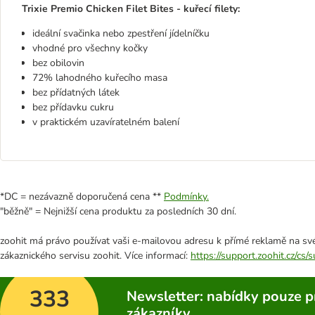
Trixie Premio Chicken Filet Bites - kuřecí filety:
ideální svačinka nebo zpestření jídelníčku
vhodné pro všechny kočky
bez obilovin
72% lahodného kuřecího masa
bez přídatných látek
bez přídavku cukru
v praktickém uzavíratelném balení
*DC = nezávazně doporučená cena **
Podmínky.
"běžně" = Nejnižší cena produktu za posledních 30 dní.
zoohit má právo používat vaši e-mailovou adresu k přímé reklamě na své
zákaznického servisu zoohit. Více informací:
https://support.zoohit.cz/cs
333
Newsletter: nabídky pouze p
zákazníky