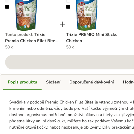
Trixie Premio Chicken Filet Bites - kuřecí filety
Trixie PREMIO Mini Sticks Chicken
Tento produkt
:
Trixie
Trixie PREMIO Mini Sticks
Premio Chicken Filet Bites
Chicken
- kuřecí filety
50 g
50 g
Popis produktu
Složení
Doporučené dávkování
Hodn
Svačinka v podobě Premio Chicken Filet Bites je vítanou změnou v ko
krmením nebo odměna, vždy bude pro Vaší kočku výjimečným chu
dostane organismus potřebné množství bílkovin a filety získají vý
přídatné látky ani přidaný cukr, můžete ho tak podávat Vašemu koč
nutričně citlivé kočky, neboť neobsahuje obiloviny. Díky praktickém