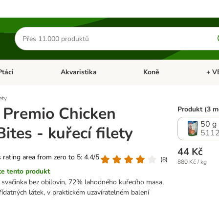
Hledat
produkty
Ptáci
Akvaristika
Koně
+ V
vřít menu: Malá zvířata
Otevřít menu: Ptáci
Otevřít menu: Akvaristika
Otevří
ety
e Premio Chicken
Produkt (3 m
50 g
Bites - kuřecí filety
5112
44 Kč
s rating area from zero to 5: 4.4/5
(
8
)
880 Kč / kg
e tento produkt
 svačinka bez obilovin, 72% lahodného kuřecího masa,
řídatných látek, v praktickém uzavíratelném balení