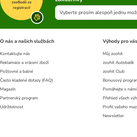
zooBodů za
registraci!
Vyberte prosím alespoň jednu mož
O nás a našich službách
Výhody pro vá
Kontaktujte nás
Můj zoohit
Reklamace a vrácení zboží
zoohit Autobalík
Poštovné a balné
zoohit Club
Často kladené dotazy (FAQ)
Bonusový progra
Magazín
Pomáhejte s námi
Partnerský program
Přehled všech vý
Udržitelnost
Profil vašeho maz
Newsletter