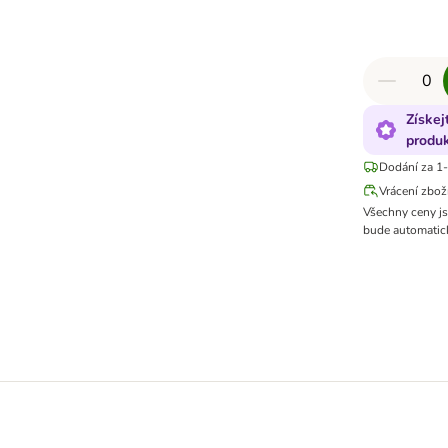
Získej
produ
Dodání za 1-
Vrácení zbož
Všechny ceny j
bude automatick