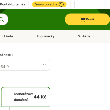
Kontaktujte nás
Znovu objednat
Košík
ET Dieta
Top značky
% Akce
t menu: Koně
Otevřít menu: + VET Dieta
Otevřít menu: Top znač
ožností)
64.0
Jednorázové
44 Kč
doručení