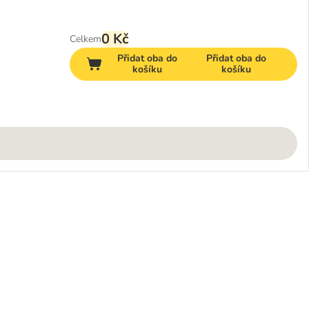
0 Kč
Celkem
Přidat oba do
Přidat oba do
košíku
košíku