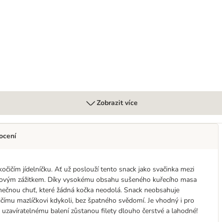
Zobrazit více
ocení
čičím jídelníčku. Ať už poslouží tento snack jako svačinka mezi
ťovým zážitkem. Díky vysokému obsahu sušeného kuřecího masa
jimečnou chuť, které žádná kočka neodolá. Snack neobsahuje
ičímu mazlíčkovi kdykoli, bez špatného svědomí. Je vhodný i pro
u uzavíratelnému balení zůstanou filety dlouho čerstvé a lahodné!