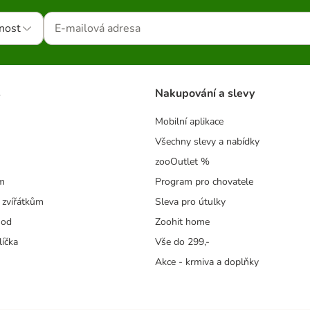
nost
s
Nakupování a slevy
Mobilní aplikace
Všechny slevy a nabídky
zooOutlet %
m
Program pro chovatele
 zvířátkům
Sleva pro útulky
hod
Zoohit home
líčka
Vše do 299,-
Akce - krmiva a doplňky