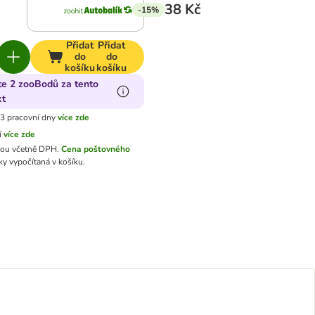
38 Kč
-15%
Přidat
Přidat
do
do
košíku
košíku
te 2 zooBodů za tento
kt
3 pracovní dny
více zde
í
více zde
sou včetně DPH.
Cena poštovného
y vypočítaná v košíku.