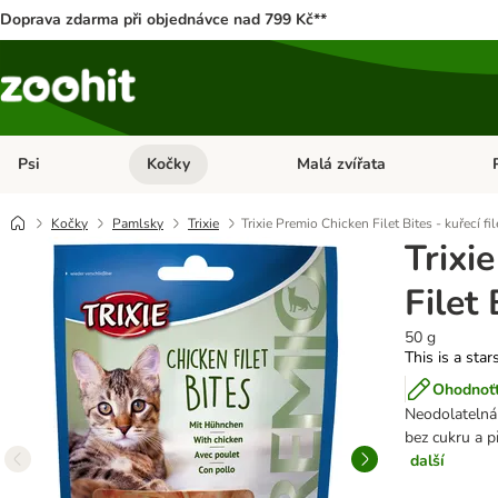
Doprava zdarma při objednávce nad 799 Kč**
Psi
Kočky
Malá zvířata
Otevřít menu: Psi
Otevřít menu: Kočky
Ote
Kočky
Pamlsky
Trixie
Trixie Premio Chicken Filet Bites - kuřecí fil
Trixi
Filet 
50 g
This is a star
Ohodnoťt
Neodolatelná
bez cukru a p
další