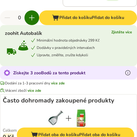
Přidat do košíku
Přidat do košíku
Zjistěte více
zoohit Autobalík
Minimální hodnota objednávky 299 Kč
Dodávky v pravidelných intervalech
Upravte, změňte, zrušte kdykoli
Získejte 3 zooBodů za tento produkt
Dodání za 1-3 pracovní dny
více zde
Vrácení zboží
více zde
Často dohromady zakoupené produkty
Celkem
Přidat oba do košíku
Přidat oba do košíku