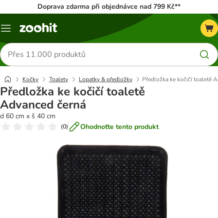
Doprava zdarma při objednávce nad 799 Kč**
Menu
Hledat
produkty
Kočky
Toalety
Lopatky & předložky
Předložka ke kočičí toaletě 
Předložka ke kočičí toaletě
Advanced černá
d 60 cm x š 40 cm
Ohodnoťte tento produkt
(
0
)