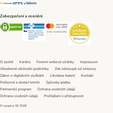
Česká pošta Shipping Method
PPL Shipping Method
Balíkovna Shipping Method
Zabezpečení a ocenění
Security
Security
Security
Security
O zoohit
Kariéra
Firemní webové stránky
Impressum
Všeobecné obchodní podmínky
Zde odstoupit od smlouvy
Zákon o digitálních službách
Likvidace baterií
Kontakt
Poštovné a dodací termín
Způsoby platby
Partnerský program
Ochrana osobních údajů
Ochrana osobních údajů
Prohlášení o přístupnosti
© zooplus SE
2026