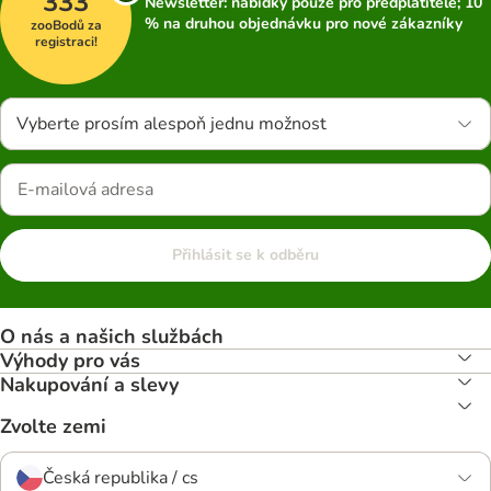
333
Newsletter: nabídky pouze pro předplatitele; 10
% na druhou objednávku pro nové zákazníky
zooBodů za
registraci!
Vyberte prosím alespoň jednu možnost
Přihlásit se k odběru
O nás a našich službách
Výhody pro vás
Nakupování a slevy
Zvolte zemi
Česká republika / cs