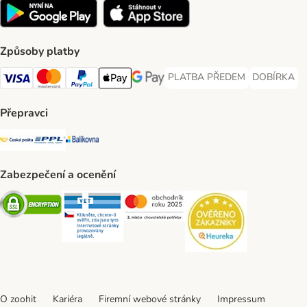
Způsoby platby
PLATBA PŘEDEM
DOBÍRKA
PLATBA PŘEDEM Payment Met
DOBÍRKA Pa
Visa Payment Method
Mastercard Payment Method
PayPal Payment Method
Apple pay Payment Method
GooglePay Payment Method
Přepravci
Česká pošta Shipping Method
PPL Shipping Method
Balíkovna Shipping Method
Zabezpečení a ocenění
Security
Security
Security
Security
O zoohit
Kariéra
Firemní webové stránky
Impressum