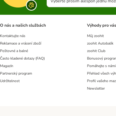
Vyberte prosím alespoň jednu mož
O nás a našich službách
Výhody pro vá
Kontaktujte nás
Můj zoohit
Reklamace a vrácení zboží
zoohit Autobalík
Poštovné a balné
zoohit Club
Často kladené dotazy (FAQ)
Bonusový progra
Magazín
Pomáhejte s námi
Partnerský program
Přehled všech vý
Udržitelnost
Profil vašeho maz
Newsletter