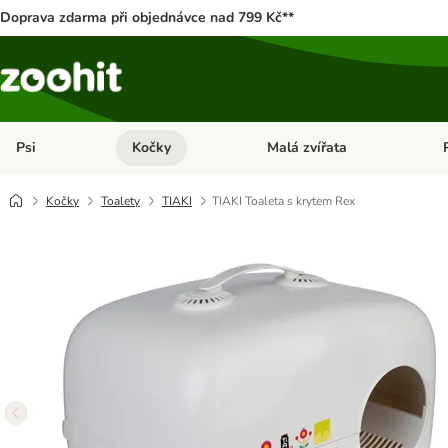
Doprava zdarma při objednávce nad 799 Kč**
Psi
Kočky
Malá zvířata
Otevřít menu: Psi
Otevřít menu: Kočky
Ote
Kočky
Toalety
TIAKI
TIAKI Toaleta s krytem Rex