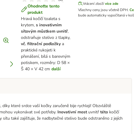
Vrácení zboží
více zde
Ohodnoťte tento
Všechny ceny jsou včetně DPH.
Ce
produkt
bude automaticky vypočítaná v koš
Hravá kočičí toaleta s
krytem,
s inovativním
sítovým můstkem uvnitř
,
odstraňuje stelivo z tlapky,
vč. filtrační
podložky
a
praktické rukojeti k
přenášení, bílá s barevným
potiskem, rozměry: D 58 ×
Š 40 × V 42 cm
další
 díky které srdce vaší kočky zaručeně bije rychleji! Obzvláště
e mohou vykonávat své potřeby.
Inovativní most
uvnitř
této
kočičí
 sítu také zajišťuje, že nadbytečné stelivo bude odstraněno z jejích