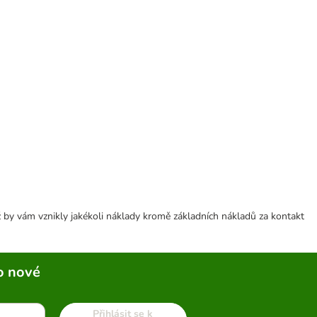
 by vám vznikly jakékoli náklady kromě základních nákladů za kontakt
o nové
Přihlásit se k