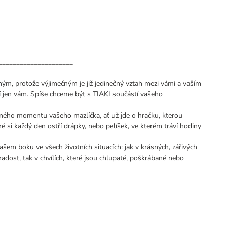
_____________________
ným, protože výjimečným je již jedinečný vztah mezi vámi a vaším
 jen vám. Spíše chceme být s TIAKI součástí vašeho
ného momentu vašeho mazlíčka, ať už jde o hračku, kterou
é si každý den ostří drápky, nebo pelíšek, ve kterém tráví hodiny
ašem boku ve všech životních situacích: jak v krásných, zářivých
radost, tak v chvílích, které jsou chlupaté, poškrábané nebo