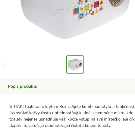
Popis produktu
S TIAKI toaletou s krytem Rex zažijete kombinaci stylu a funkčnosti,
úzkostlivé kočky často upřednostňují klidné, zatemněné místo, kd
toalety nejenže usnadňuje vaší kočce vstup na své místečko, ale díky
tlapek. To zaručuje dlouhotrvající čistotu kolem toalety.