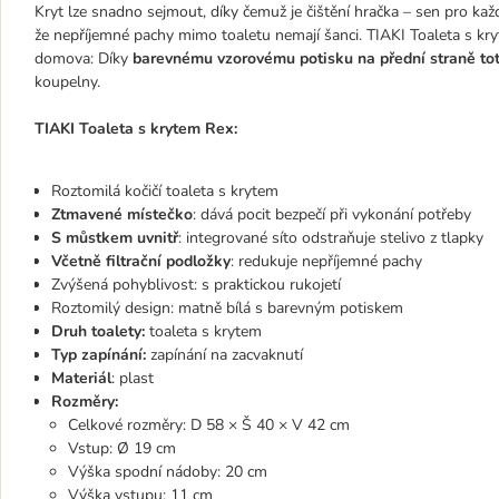
Kryt lze snadno sejmout, díky čemuž je čištění hračka – sen pro ka
že nepříjemné pachy mimo toaletu nemají šanci. TIAKI Toaleta s k
domova: Díky
barevnému vzorovému potisku na přední straně toti
koupelny.
TIAKI Toaleta s krytem Rex:
Roztomilá kočičí toaleta s krytem
Ztmavené místečko
: dává pocit bezpečí při vykonání potřeby
S můstkem uvnitř
: integrované síto odstraňuje stelivo z tlapky
Včetně filtrační podložky
: redukuje nepříjemné pachy
Zvýšená pohyblivost: s praktickou rukojetí
Roztomilý design: matně bílá s barevným potiskem
Druh toalety:
toaleta s krytem
Typ zapínání:
zapínání na zacvaknutí
Materiál
: plast
Rozměry:
Celkové rozměry: D 58 × Š 40 × V 42 cm
Vstup: Ø 19 cm
Výška spodní nádoby: 20 cm
Výška vstupu: 11 cm