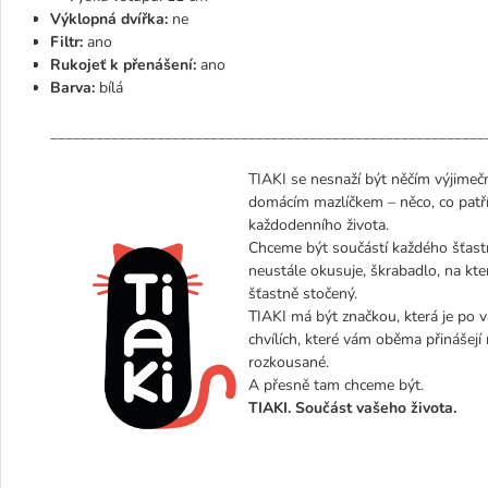
Výklopná dvířka:
ne
Filtr:
ano
Rukojeť k přenášení:
ano
Barva:
bílá
_________________________________________________________
TIAKI se nesnaží být něčím výjimeč
domácím mazlíčkem – něco, co patří
každodenního života.
Chceme být součástí každého šťast
neustále okusuje, škrabadlo, na kter
šťastně stočený.
TIAKI má být značkou, která je po v
chvílích, které vám oběma přinášejí 
rozkousané.
A přesně tam chceme být.
TIAKI. Součást vašeho života.