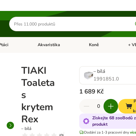
Hledat
produkty
Ptáci
Akvaristika
Koně
+ V
vřít menu: Malá zvířata
Otevřít menu: Ptáci
Otevřít menu: Akvaristika
Otevří
TIAKI
– bílá
1991851.0
Toaleta
1 689 Kč
s
P
krytem
k
Rex
Získejte 68 zooBodů z
produkt
– bílá
Dodání za 1-3 pracovní dny
víc
(
0
)