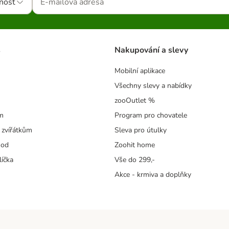
nost
s
Nakupování a slevy
Mobilní aplikace
Všechny slevy a nabídky
zooOutlet %
m
Program pro chovatele
 zvířátkům
Sleva pro útulky
hod
Zoohit home
líčka
Vše do 299,-
Akce - krmiva a doplňky