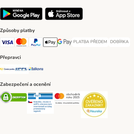
Způsoby platby
PLATBA PŘEDEM
DOBÍRKA
PLATBA PŘEDEM Payment Met
DOBÍRKA Pa
Visa Payment Method
Mastercard Payment Method
PayPal Payment Method
Apple pay Payment Method
GooglePay Payment Method
Přepravci
Česká pošta Shipping Method
PPL Shipping Method
Balíkovna Shipping Method
Zabezpečení a ocenění
Security
Security
Security
Security