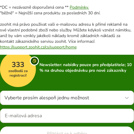
*DC = nezávazně doporučená cena **
Podmínky.
"běžně" = Nejnižší cena produktu za posledních 30 dní.
zoohit má právo používat vaši e-mailovou adresu k přímé reklamě na
své vlastní podobné zboží nebo služby. Můžete kdykoli vznést námitku,
aniž by vám vznikly jakékoli náklady kromě základních nákladů za
kontakt zákaznického servisu zoohit. Více informací:
https://support.zoohit.cz/cs/support/home
333
Newsletter: nabídky pouze pro předplatitele; 10
% na druhou objednávku pro nové zákazníky
zooBodů za
registraci!
Vyberte prosím alespoň jednu možnost
Přihlásit se k odběru