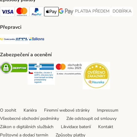
PLATBA PŘEDEM
DOBÍRKA
PLATBA PŘEDEM Payment Met
DOBÍRKA Pa
Visa Payment Method
Mastercard Payment Method
PayPal Payment Method
Apple pay Payment Method
GooglePay Payment Method
Přepravci
Česká pošta Shipping Method
PPL Shipping Method
Balíkovna Shipping Method
Zabezpečení a ocenění
Security
Security
Security
Security
O zoohit
Kariéra
Firemní webové stránky
Impressum
Všeobecné obchodní podmínky
Zde odstoupit od smlouvy
Zákon o digitálních službách
Likvidace baterií
Kontakt
Poštovné a dodací termín
Způsoby platby