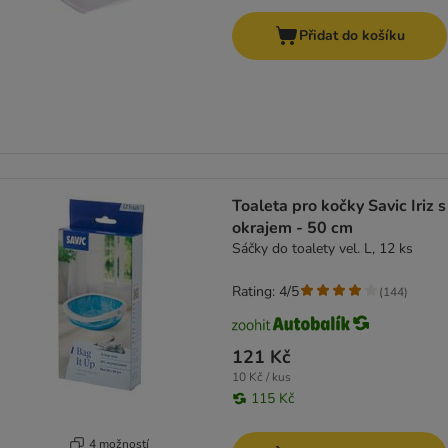
Přidat do košíku
Toaleta pro kočky Savic Iriz s
okrajem - 50 cm
Sáčky do toalety vel. L, 12 ks
Rating: 4/5
(
144
)
121 Kč
10 Kč / kus
115 Kč
4 možností