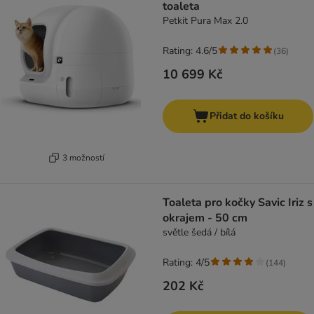
toaleta
Petkit Pura Max 2.0
Rating: 4.6/5
(
36
)
10 699 Kč
Přidat do košíku
3 možností
Toaleta pro kočky Savic Iriz s
okrajem - 50 cm
světle šedá / bílá
Rating: 4/5
(
144
)
202 Kč