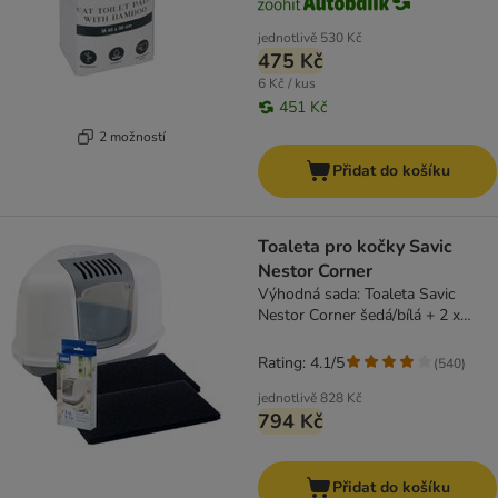
jednotlivě
530 Kč
475 Kč
6 Kč / kus
451 Kč
2 možností
Přidat do košíku
Toaleta pro kočky Savic
Nestor Corner
Výhodná sada: Toaleta Savic
Nestor Corner šedá/bílá + 2 x
náhradní uhlíkový filtr + 12 ks Bag
it up
Rating: 4.1/5
(
540
)
jednotlivě
828 Kč
794 Kč
Přidat do košíku