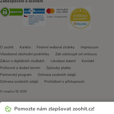
Zabezpečení a ocenění
Security
Security
Security
Security
O zoohit
Kariéra
Firemní webové stránky
Impressum
Všeobecné obchodní podmínky
Zde odstoupit od smlouvy
Zákon o digitálních službách
Likvidace baterií
Kontakt
Poštovné a dodací termín
Způsoby platby
Partnerský program
Ochrana osobních údajů
Ochrana osobních údajů
Prohlášení o přístupnosti
© zooplus SE
2026
Pomozte nám zlepšovat zoohit.cz!