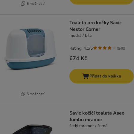
5 možností
Toaleta pro kočky Savic
Nestor Corner
modrá / bílá
Rating: 4.1/5
(
540
)
674 Kč
Přidat do košíku
5 možností
Savic kočičí toaleta Aseo
Jumbo mramor
šedý mramor / černá