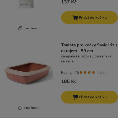
137 Kč
Přidat do košíku
3 možností
Toaleta pro kočky Savic Iriz s
okrajem - 50 cm
šampaňská růžová / toskánská
červená
Rating: 4/5
(
144
)
185 Kč
Přidat do košíku
4 možností