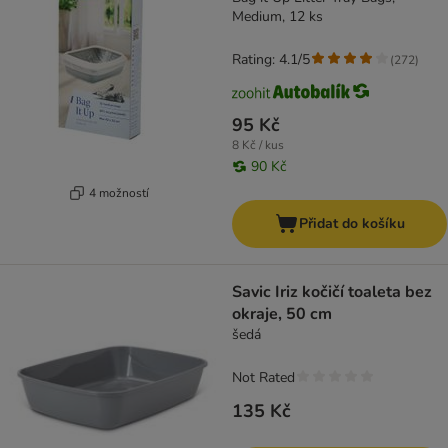
Medium, 12 ks
Rating: 4.1/5
(
272
)
95 Kč
8 Kč / kus
90 Kč
4 možností
Přidat do košíku
Savic Iriz kočičí toaleta bez
okraje, 50 cm
šedá
Not Rated
135 Kč