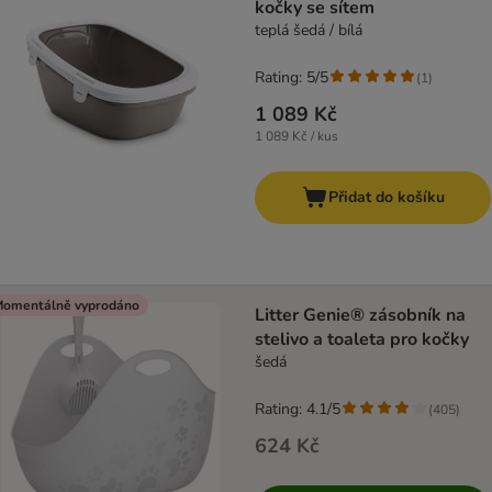
kočky se sítem
teplá šedá / bílá
Rating: 5/5
(
1
)
1 089 Kč
1 089 Kč / kus
Přidat do košíku
omentálně vyprodáno
Litter Genie® zásobník na
stelivo a toaleta pro kočky
šedá
Rating: 4.1/5
(
405
)
624 Kč