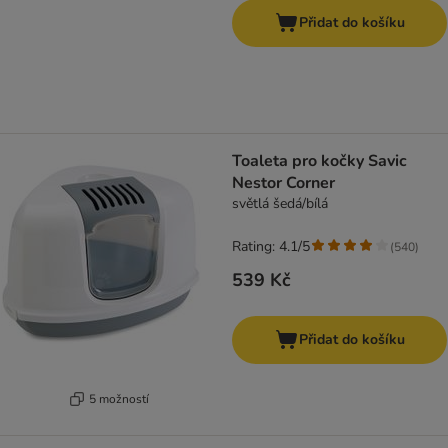
Přidat do košíku
Toaleta pro kočky Savic
Nestor Corner
světlá šedá/bílá
Rating: 4.1/5
(
540
)
539 Kč
Přidat do košíku
5 možností