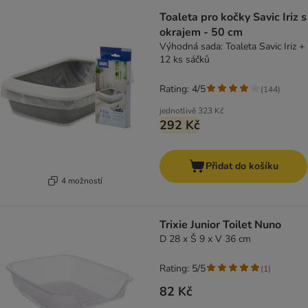
Toaleta pro kočky Savic Iriz s
okrajem - 50 cm
Výhodná sada: Toaleta Savic Iriz +
12 ks sáčků
Rating: 4/5
(
144
)
jednotlivě
323 Kč
292 Kč
Přidat do košíku
4 možností
Trixie Junior Toilet Nuno
D 28 x Š 9 x V 36 cm
Rating: 5/5
(
1
)
82 Kč