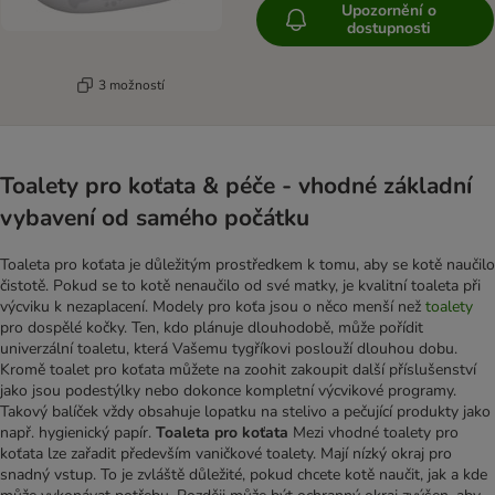
Upozornění o
dostupnosti
3 možností
Toalety pro koťata & péče - vhodné základní
vybavení od samého počátku
Toaleta pro koťata je důležitým prostředkem k tomu, aby se kotě naučilo
čistotě. Pokud se to kotě nenaučilo od své matky, je kvalitní toaleta při
výcviku k nezaplacení. Modely pro koťa jsou o něco menší než
toalety
pro dospělé kočky. Ten, kdo plánuje dlouhodobě, může pořídit
univerzální toaletu, která Vašemu tygříkovi poslouží dlouhou dobu.
Kromě toalet pro koťata můžete na zoohit zakoupit další příslušenství
jako jsou podestýlky nebo dokonce kompletní výcvikové programy.
Takový balíček vždy obsahuje lopatku na stelivo a pečující produkty jako
např. hygienický papír.
Toaleta pro koťata
Mezi vhodné toalety pro
koťata lze zařadit především vaničkové toalety. Mají nízký okraj pro
snadný vstup. To je zvláště důležité, pokud chcete kotě naučit, jak a kde