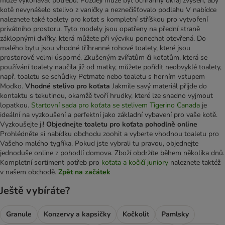
může vykonávat potřebu. Později může být ochranný okraj zvýšen, aby
kotě nevynášelo stelivo z vaničky a neznečišťovalo podlahu V nabídce
naleznete také toalety pro koťat s kompletní stříškou pro vytvoření
privátního prostoru. Tyto modely jsou opatřeny na přední straně
záklopnými dvířky, která můžete při výcviku ponechat otevřená. Do
malého bytu jsou vhodné tříhranné rohové toalety, které jsou
prostorově velmi úsporné. Zkušeným zvířatům či koťatům, která se
používání toalety naučila již od matky, můžete pořídit neobvyklé toalety,
např. toaletu se schůdky Petmate nebo toaletu s horním vstupem
Modko.
Vhodné stelivo pro koťata
Jakmile savý materiál přijde do
kontaktu s tekutinou, okamžě tvoří hrudky, které lze snadno vyjmout
lopatkou.
Startovní sada pro koťata se stelivem Tigerino Canada
je
ideální na vyzkoušení a perfektní jako základní vybavení pro vaše kotě.
Vyzkoušejte ji!
Objednejte toaletu pro koťata pohodlně online
Prohlédněte si nabídku obchodu zoohit a vyberte vhodnou toaletu pro
Vašeho malého tygříka. Pokud jste vybrali tu pravou, objednejte
jednoduše online z pohodlí domova. Zboží obdržíte během několika dnů.
Kompletní sortiment potřeb pro
koťata a kočičí juniory
naleznete taktéž
v našem obchodě.
Zpět na začátek
Ještě vybíráte?
Granule
Konzervy a kapsičky
Kočkolit
Pamlsky