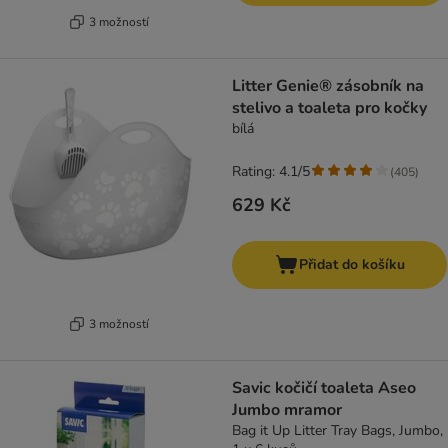
3 možností
Litter Genie® zásobník na
stelivo a toaleta pro kočky
bílá
Rating: 4.1/5
(
405
)
629 Kč
Přidat do košíku
3 možností
Savic kočičí toaleta Aseo
Jumbo mramor
Bag it Up Litter Tray Bags, Jumbo,