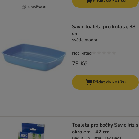
Přidat do košíku
4 možností
Savic toaleta pro koťata, 38
cm
světle modrá
Not Rated
79 Kč
Přidat do košíku
Toaleta pro kočky Savic Iriz s
okrajem - 42 cm
Bag it Up Litter Tray Bags,