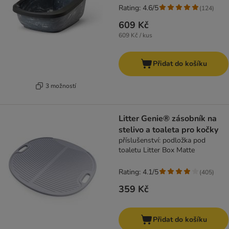
Rating: 4.6/5
(
124
)
609 Kč
609 Kč / kus
Přidat do košíku
3 možností
Litter Genie® zásobník na
stelivo a toaleta pro kočky
příslušenství: podložka pod
toaletu Litter Box Matte
Rating: 4.1/5
(
405
)
359 Kč
Přidat do košíku