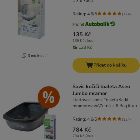
1 x 6 kusů
Rating: 4.6/5
(
124
)
135 Kč
135 Kč / kus
128 Kč
3 možností
Přidat do košíku
Savic kočičí toaleta Aseo
Jumbo mramor
startovací sada: Toaleta šedá
mramorovaná/černá + 6 Bag it up
Rating: 4.6/5
(
124
)
784 Kč
784 Kč / kus