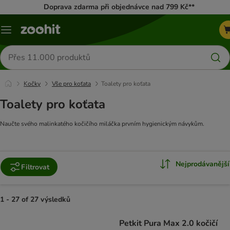
Doprava zdarma při objednávce nad 799 Kč**
Menu
Hledat
produkty
Kočky
Vše pro koťata
Toalety pro koťata
Toalety pro koťata
Naučte svého malinkatého kočičího miláčka prvním hygienickým návykům.
Nejprodávanější
Filtrovat
1 - 27 of 27 výsledků
product items have been changed
Petkit Pura Max 2.0 kočičí