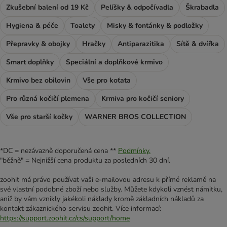
Zkušební balení od 19 Kč
Pelíšky & odpočívadla
Škrabadla
Hygiena & péče
Toalety
Misky & fontánky & podložky
Přepravky & obojky
Hračky
Antiparazitika
Sítě & dvířka
Smart doplňky
Speciální a doplňkové krmivo
Krmivo bez obilovin
Vše pro koťata
Pro různá kočičí plemena
Krmiva pro kočičí seniory
Vše pro starší kočky
WARNER BROS COLLECTION
*DC = nezávazně doporučená cena **
Podmínky.
"běžně" = Nejnižší cena produktu za posledních 30 dní.
zoohit má právo používat vaši e-mailovou adresu k přímé reklamě na
své vlastní podobné zboží nebo služby. Můžete kdykoli vznést námitku,
aniž by vám vznikly jakékoli náklady kromě základních nákladů za
kontakt zákaznického servisu zoohit. Více informací:
https://support.zoohit.cz/cs/support/home