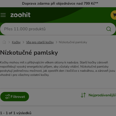
Doprava zdarma při objednávce nad 799 Kč**
Menu
Hledat
produkty
Kočky
Vše pro starší kočky
Nízkotučné pamlsky
Nízkotučné pamlsky
Kočky mohou mít s přibývajícím věkem sklony k nadváze. Starší kočky zároveň
nepotřebují vysoký energetický příjem, aby zůstaly vitální. Nízkotučné pamlsky
poskytují jedinečnou možnost, jak zpestřit den i kočičce s nadváhou, a zároveň jsou
vhodné i pro všechny ostatní kočky.
Nejprodávanější
Filtrovat
1 - 1 of 1 výsledků