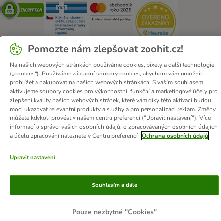
Security
Security
Security
Security
Pomozte nám zlepšovat zoohit.cz!
Na našich webových stránkách používáme cookies, pixely a další technologie
(„cookies“). Používáme základní soubory cookies, abychom vám umožnili
O zoohit
Kariéra
Firemní webové stránky
Impressum
prohlížet a nakupovat na našich webových stránkách. S vaším souhlasem
Všeobecné obchodní podmínky
Zde odstoupit od smlouvy
aktivujeme soubory cookies pro výkonnostní, funkční a marketingové účely pro
zlepšení kvality našich webových stránek, které vám díky této aktivaci budou
Zákon o digitálních službách
Likvidace baterií
Kontakt
moci ukazovat relevantní produkty a služby a pro personalizaci reklam. Změny
Poštovné a dodací termín
Způsoby platby
můžete kdykoli provést v našem centru preferencí ("Upravit nastavení"). Více
informací o správci vašich osobních údajů, o zpracovávaných osobních údajích
Partnerský program
Ochrana osobních údajů
a účelu zpracování naleznete v Centru preferencí
Ochrana osobních údajů
Ochrana osobních údajů
Prohlášení o přístupnosti
Upravit nastavení
© zooplus SE
2026
Souhlasím a dále
Pouze nezbytné "Cookies"