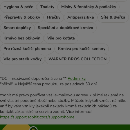
Hygiena & péče
Toalety
Misky & fontánky & podložky
Přepravky & obojky
Hračky
Antiparazitika
Sítě & dvířka
Smart doplňky
Speciální a doplňkové krmivo
Krmivo bez obilovin
Vše pro koťata
Pro různá kočičí plemena
Krmiva pro kočičí seniory
Vše pro starší kočky
WARNER BROS COLLECTION
*DC = nezávazně doporučená cena **
Podmínky.
"běžně" = Nejnižší cena produktu za posledních 30 dní.
zoohit má právo používat vaši e-mailovou adresu k přímé reklamě na
své vlastní podobné zboží nebo služby. Můžete kdykoli vznést námitku,
aniž by vám vznikly jakékoli náklady kromě základních nákladů za
kontakt zákaznického servisu zoohit. Více informací:
https://support.zoohit.cz/cs/support/home