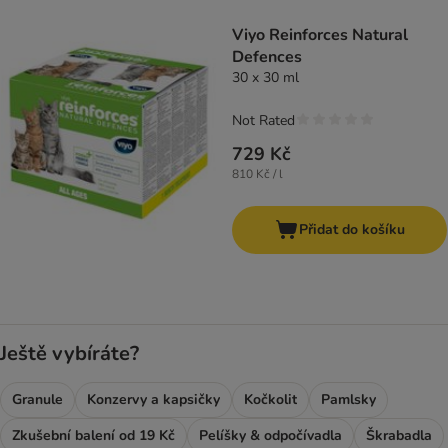
product items have been changed
Viyo Reinforces Natural
Defences
30 x 30 ml
Not Rated
729 Kč
810 Kč / l
Přidat do košíku
Ještě vybíráte?
Granule
Konzervy a kapsičky
Kočkolit
Pamlsky
Zkušební balení od 19 Kč
Pelíšky & odpočívadla
Škrabadla