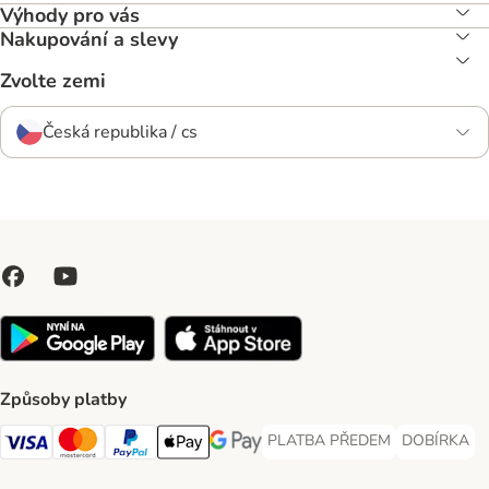
Výhody pro vás
Nakupování a slevy
Zvolte zemi
Česká republika / cs
Způsoby platby
PLATBA PŘEDEM
DOBÍRKA
PLATBA PŘEDEM Payment Met
DOBÍRKA Pa
Visa Payment Method
Mastercard Payment Method
PayPal Payment Method
Apple pay Payment Method
GooglePay Payment Method