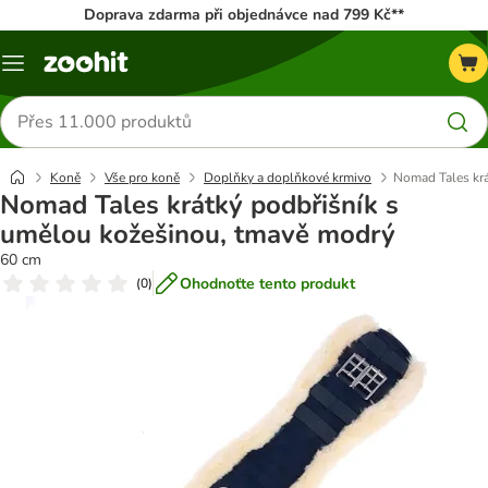
Doprava zdarma při objednávce nad 799 Kč**
Menu
Hledat
produkty
Koně
Vše pro koně
Doplňky a doplňkové krmivo
Nomad Tales krá
Nomad Tales krátký podbřišník s
umělou kožešinou, tmavě modrý
60 cm
Ohodnoťte tento produkt
(
0
)