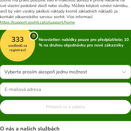
zoohit má právo používat vaši e-mailovou adresu k přímé reklamě na
své vlastní podobné zboží nebo služby. Můžete kdykoli vznést námitku,
aniž by vám vznikly jakékoli náklady kromě základních nákladů za
kontakt zákaznického servisu zoohit. Více informací:
https://support.zoohit.cz/cs/support/home
333
Newsletter: nabídky pouze pro předplatitele; 10
% na druhou objednávku pro nové zákazníky
zooBodů za
registraci!
Vyberte prosím alespoň jednu možnost
Přihlásit se k odběru
O nás a našich službách