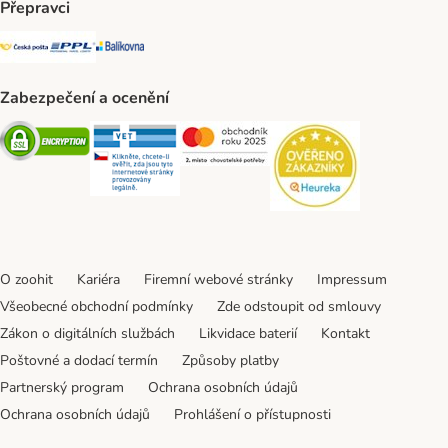
Přepravci
Česká pošta Shipping Method
PPL Shipping Method
Balíkovna Shipping Method
Zabezpečení a ocenění
Security
Security
Security
Security
O zoohit
Kariéra
Firemní webové stránky
Impressum
Všeobecné obchodní podmínky
Zde odstoupit od smlouvy
Zákon o digitálních službách
Likvidace baterií
Kontakt
Poštovné a dodací termín
Způsoby platby
Partnerský program
Ochrana osobních údajů
Ochrana osobních údajů
Prohlášení o přístupnosti