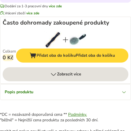
Dodání za 1-3 pracovní dny
více zde
Vrácení zboží
více zde
Často dohromady zakoupené produkty
Celkem
Přidat oba do košíku
Přidat oba do košíku
0 Kč
Zobrazit více
Popis produktu
*DC = nezávazně doporučená cena **
Podmínky.
"běžně" = Nejnižší cena produktu za posledních 30 dní.