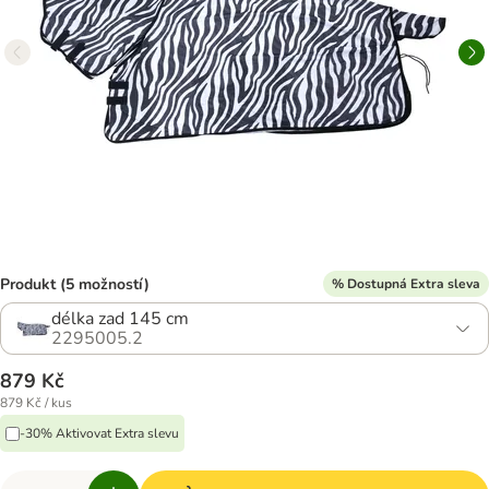
Produkt (5 možností)
% Dostupná Extra sleva
délka zad 145 cm
2295005.2
879 Kč
879 Kč / kus
-30% Aktivovat Extra slevu