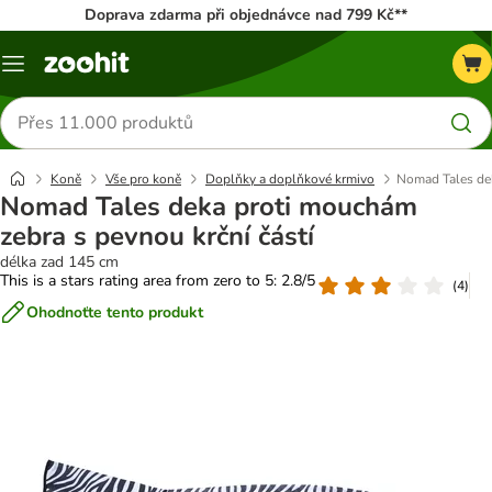
Doprava zdarma při objednávce nad 799 Kč**
Menu
Hledat
produkty
Koně
Vše pro koně
Doplňky a doplňkové krmivo
Nomad Tales dek
Nomad Tales deka proti mouchám
zebra s pevnou krční částí
délka zad 145 cm
This is a stars rating area from zero to 5: 2.8/5
(
4
)
Ohodnoťte tento produkt