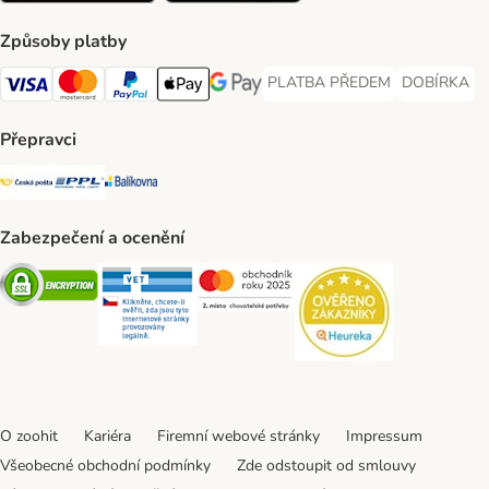
Způsoby platby
PLATBA PŘEDEM
DOBÍRKA
PLATBA PŘEDEM Payment Met
DOBÍRKA Pa
Visa Payment Method
Mastercard Payment Method
PayPal Payment Method
Apple pay Payment Method
GooglePay Payment Method
Přepravci
Česká pošta Shipping Method
PPL Shipping Method
Balíkovna Shipping Method
Zabezpečení a ocenění
Security
Security
Security
Security
O zoohit
Kariéra
Firemní webové stránky
Impressum
Všeobecné obchodní podmínky
Zde odstoupit od smlouvy