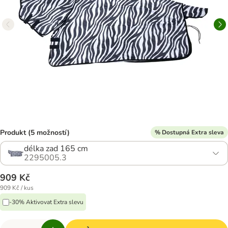
Produkt (5 možností)
% Dostupná Extra sleva
délka zad 165 cm
2295005.3
909 Kč
909 Kč / kus
-30% Aktivovat Extra slevu