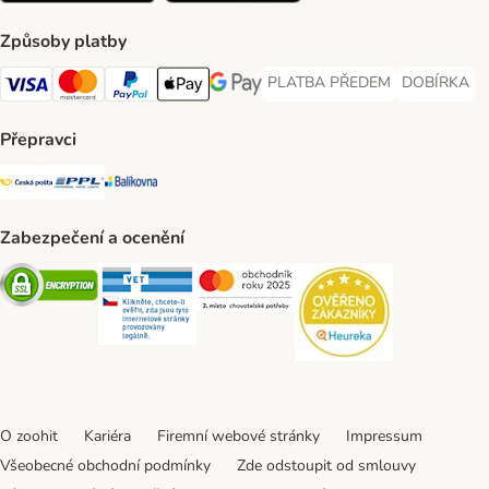
Způsoby platby
PLATBA PŘEDEM
DOBÍRKA
PLATBA PŘEDEM Payment Met
DOBÍRKA Pa
Visa Payment Method
Mastercard Payment Method
PayPal Payment Method
Apple pay Payment Method
GooglePay Payment Method
Přepravci
Česká pošta Shipping Method
PPL Shipping Method
Balíkovna Shipping Method
Zabezpečení a ocenění
Security
Security
Security
Security
O zoohit
Kariéra
Firemní webové stránky
Impressum
Všeobecné obchodní podmínky
Zde odstoupit od smlouvy