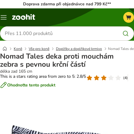
Doprava zdarma při objednávce nad 799 Kč**
Menu
Hledat
produkty
Koně
Vše pro koně
Doplňky a doplňkové krmivo
Nomad Tales dek
Nomad Tales deka proti mouchám
zebra s pevnou krční částí
délka zad 165 cm
This is a stars rating area from zero to 5: 2.8/5
(
4
)
Ohodnoťte tento produkt