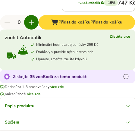
747 K
-15%
Přidat do košíku
Přidat do košíku
Zjistěte více
zoohit Autobalík
Minimální hodnota objednávky 299 Kč
Dodávky v pravidelných intervalech
Upravte, změňte, zrušte kdykoli
Získejte 35 zooBodů za tento produkt
Dodání za 1-3 pracovní dny
více zde
Vrácení zboží
více zde
Popis produktu
Složení