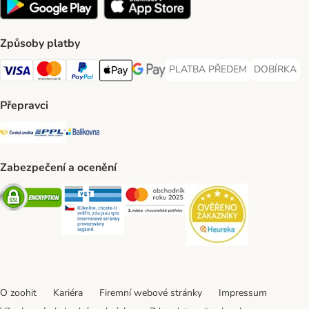
Způsoby platby
PLATBA PŘEDEM
DOBÍRKA
PLATBA PŘEDEM Payment Met
DOBÍRKA Pa
Visa Payment Method
Mastercard Payment Method
PayPal Payment Method
Apple pay Payment Method
GooglePay Payment Method
Přepravci
Česká pošta Shipping Method
PPL Shipping Method
Balíkovna Shipping Method
Zabezpečení a ocenění
Security
Security
Security
Security
O zoohit
Kariéra
Firemní webové stránky
Impressum