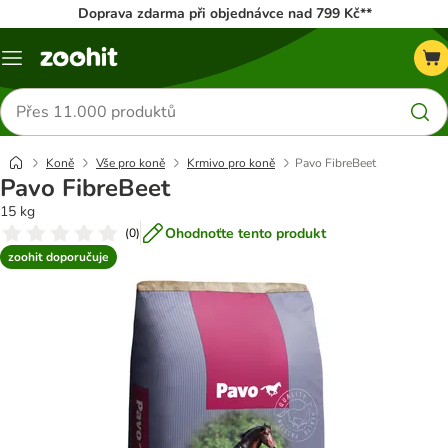
Doprava zdarma při objednávce nad 799 Kč**
Menu
Hledat
produkty
Koně
Vše pro koně
Krmivo pro koně
Pavo FibreBeet
Pavo FibreBeet
15 kg
Ohodnoťte tento produkt
(
0
)
zoohit doporučuje