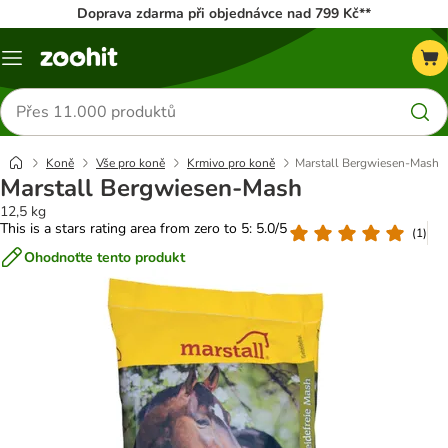
Doprava zdarma při objednávce nad 799 Kč**
Menu
Hledat
produkty
Koně
Vše pro koně
Krmivo pro koně
Marstall Bergwiesen-Mash
Marstall Bergwiesen-Mash
12,5 kg
This is a stars rating area from zero to 5: 5.0/5
(
1
)
Ohodnoťte tento produkt