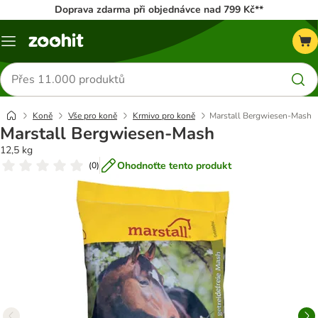
Doprava zdarma při objednávce nad 799 Kč**
Menu
Hledat
produkty
Koně
Vše pro koně
Krmivo pro koně
Marstall Bergwiesen-Mash
Marstall Bergwiesen-Mash
12,5 kg
Ohodnoťte tento produkt
(
0
)