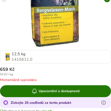
12,5 kg
1415611.0
659 Kč
53 Kč / kg
Momentálně vyprodáno
Upozornění o dostupnosti
Získejte 26 zooBodů za tento produkt
Dodání za 1-3 pracovní dny
více zde