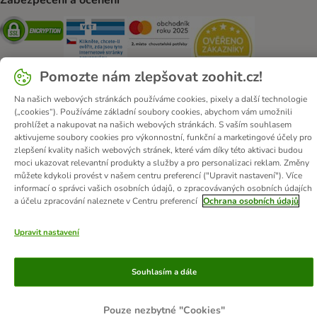
Security
Security
Security
Security
Pomozte nám zlepšovat zoohit.cz!
Na našich webových stránkách používáme cookies, pixely a další technologie
(„cookies“). Používáme základní soubory cookies, abychom vám umožnili
prohlížet a nakupovat na našich webových stránkách. S vaším souhlasem
O zoohit
Kariéra
Firemní webové stránky
Impressum
aktivujeme soubory cookies pro výkonnostní, funkční a marketingové účely pro
Všeobecné obchodní podmínky
Zde odstoupit od smlouvy
zlepšení kvality našich webových stránek, které vám díky této aktivaci budou
moci ukazovat relevantní produkty a služby a pro personalizaci reklam. Změny
Zákon o digitálních službách
Likvidace baterií
Kontakt
můžete kdykoli provést v našem centru preferencí ("Upravit nastavení"). Více
Poštovné a dodací termín
Způsoby platby
informací o správci vašich osobních údajů, o zpracovávaných osobních údajích
a účelu zpracování naleznete v Centru preferencí
Ochrana osobních údajů
Partnerský program
Ochrana osobních údajů
Ochrana osobních údajů
Prohlášení o přístupnosti
Upravit nastavení
© zooplus SE
2026
Souhlasím a dále
Pouze nezbytné "Cookies"