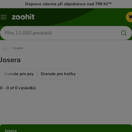
Doprava zdarma při objednávce nad 799 Kč**
Menu
Hledat
produkty
Josera
Josera
Granule pro psy
Granule pro kočky
0 - 0 of 0 výsledků
product items have been changed
Josera