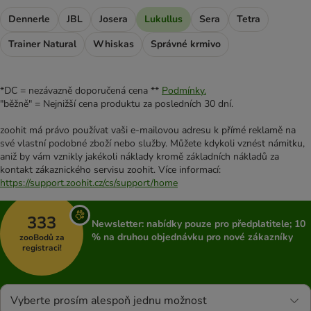
Dennerle
JBL
Josera
Lukullus
Sera
Tetra
Trainer Natural
Whiskas
Správné krmivo
*DC = nezávazně doporučená cena **
Podmínky.
"běžně" = Nejnižší cena produktu za posledních 30 dní.
zoohit má právo používat vaši e-mailovou adresu k přímé reklamě na
své vlastní podobné zboží nebo služby. Můžete kdykoli vznést námitku,
aniž by vám vznikly jakékoli náklady kromě základních nákladů za
kontakt zákaznického servisu zoohit. Více informací:
https://support.zoohit.cz/cs/support/home
333
Newsletter: nabídky pouze pro předplatitele; 10
% na druhou objednávku pro nové zákazníky
zooBodů za
registraci!
Vyberte prosím alespoň jednu možnost