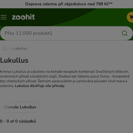
Doprava zdarma při objednávce nad 799 Kč**
Menu
Hledat
produkty
Lukullus
Lukullus
Krmivo Lukullus je založeno na bohaté receptuře kombinací živočišných bílkovin,
rostlinných přísad a kvalitních olejů. Dodává tak Vašemu psovi živiny - kompletně
bez chemických přísad. Šetrným zpracováním je zachována původní chuť masa a
zeleniny.
Lukullus důvěřuje síle přírody.
Granule Lukullus
0 - 0 of 0 výsledků
product items have been changed