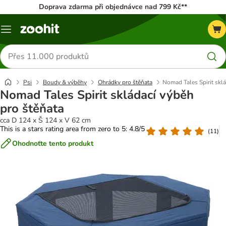
Doprava zdarma při objednávce nad 799 Kč**
Menu
Hledat
produkty
Psi
Boudy & výběhy
Ohrádky pro štěňata
Nomad Tales Spirit sklá
Nomad Tales Spirit skládací výběh
pro štěňata
cca D 124 x Š 124 x V 62 cm
This is a stars rating area from zero to 5: 4.8/5
(
11
)
Ohodnoťte tento produkt