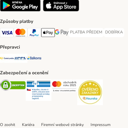
Způsoby platby
PLATBA PŘEDEM
DOBÍRKA
PLATBA PŘEDEM Payment Met
DOBÍRKA Pa
Visa Payment Method
Mastercard Payment Method
PayPal Payment Method
Apple pay Payment Method
GooglePay Payment Method
Přepravci
Česká pošta Shipping Method
PPL Shipping Method
Balíkovna Shipping Method
Zabezpečení a ocenění
Security
Security
Security
Security
O zoohit
Kariéra
Firemní webové stránky
Impressum