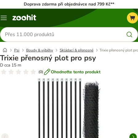
Doprava zdarma při objednávce nad 799 Kč**
Menu
Hledat
produkty
Psi
Boudy & výběhy
Skládací & přenosné
Trixie přenosný plot pr
Trixie přenosný plot pro psy
D cca 15 m
Ohodnoťte tento produkt
(
0
)