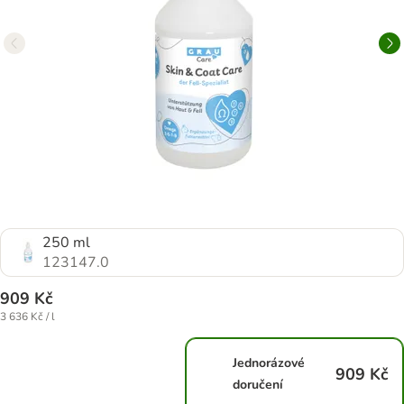
250 ml
123147.0
909 Kč
3 636 Kč / l
Jednorázové
909 Kč
doručení