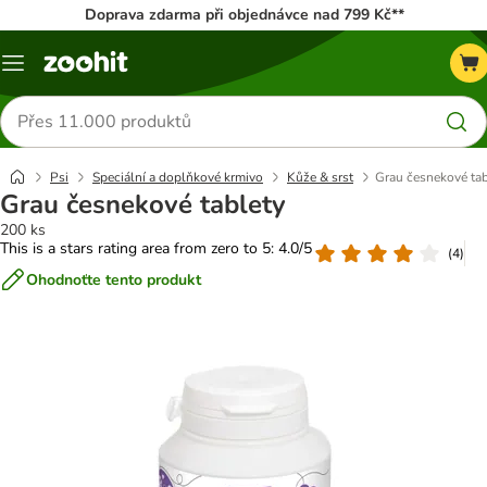
Doprava zdarma při objednávce nad 799 Kč**
Menu
Hledat
produkty
Psi
Speciální a doplňkové krmivo
Kůže & srst
Grau česnekové tab
Grau česnekové tablety
200 ks
This is a stars rating area from zero to 5: 4.0/5
(
4
)
Ohodnoťte tento produkt