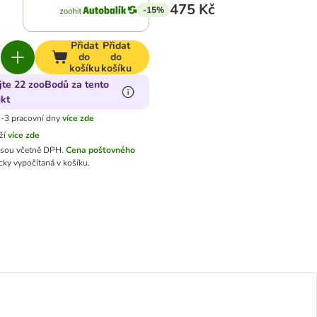
475 Kč
-15%
Přidat
Přidat
do
do
košíku
košíku
jte 22 zooBodů za tento
kt
-3 pracovní dny
více zde
ží
více zde
jsou včetně DPH.
Cena poštovného
ky vypočítaná v košíku.