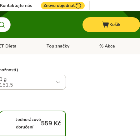
Kontaktujte nás
Znovu objednat
Košík
ET Dieta
Top značky
% Akce
t menu: Koně
Otevřít menu: + VET Dieta
Otevřít menu: Top znač
možností)
0 g
151.5
Jednorázové
559 Kč
doručení