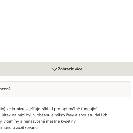
če o zuby
Zobrazit více
ocení
) ke krmivu zajišťuje základ pro optimálně fungující
 látek na bázi bylin, obsahuje mikro řasy a spoustu dalších
ky, vitamíny a nenasycené mastné kyseliny.
jímáno a zužitkováno.