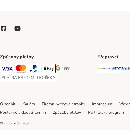
Způsoby platby
Přepravci
Česká poš
PP
Visa Payment Method
Mastercard Payment Method
PayPal Payment Method
Apple pay Payment Method
GooglePay Payment Method
PLATBA PŘEDEM
DOBÍRKA
PLATBA PŘEDEM Payment Method
DOBÍRKA Payment Method
O zoohit
Kariéra
Firemní webové stránky
Impressum
Všeob
Poštovné a dodací termín
Způsoby platby
Partnerský program
© zooplus SE
2026