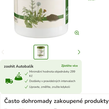
zoohit Autobalík
Zjistěte více
Minimální hodnota objednávky 299
Kč
Dodávky v pravidelných intervalech
Upravte, změňte, zrušte kdykoli
Často dohromady zakoupené produkty