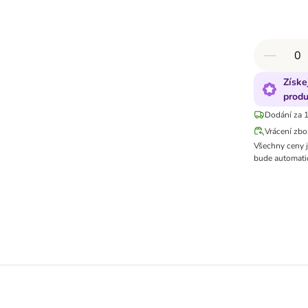
Získe
produ
Dodání za 1
Vrácení zbo
Všechny ceny 
bude automatic