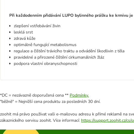
Při každodenním přidávání LUPO bylinného prášku ke krmivu je 
zlepšení vstřebávání živin
lesklá srst
zdravá kůže
optimálně fungující metabolismus
regulace a čištění trávicího traktu a odvádění škodlivin z těla
pravidelné a přirozené čištění cirkumanálních žláz
podpora vlastní obranyschopnosti
*DC = nezávazně doporučená cena **
Podmínky.
"běžně" = Nejnižší cena produktu za posledních 30 dní.
zoohit má právo používat vaši e-mailovou adresu k přímé reklamě na své
zákaznického servisu zoohit. Více informací:
https://support.zoohit.cz/cs