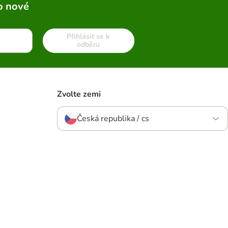
o nové
Přihlásit se k
odběru
Zvolte zemi
Česká republika / cs