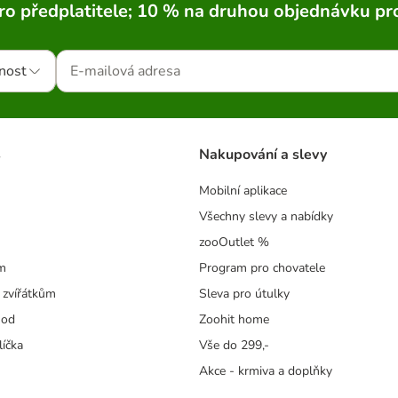
ro předplatitele; 10 % na druhou objednávku pr
nost
s
Nakupování a slevy
Mobilní aplikace
Všechny slevy a nabídky
zooOutlet %
m
Program pro chovatele
 zvířátkům
Sleva pro útulky
hod
Zoohit home
líčka
Vše do 299,-
Akce - krmiva a doplňky