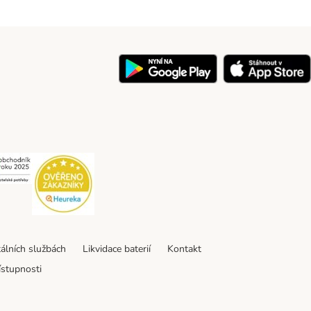
y
Security
Security
tálních službách
Likvidace baterií
Kontakt
ístupnosti