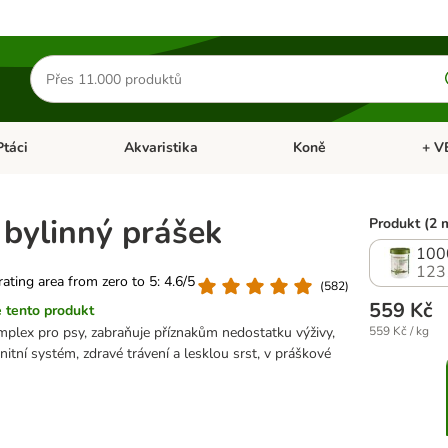
Hledat
produkty
Ptáci
Akvaristika
Koně
+ V
vřít menu: Malá zvířata
Otevřít menu: Ptáci
Otevřít menu: Akvaristika
Otevří
bylinný prášek
Produkt (2 
100
123
 rating area from zero to 5: 4.6/5
(
582
)
559 Kč
 tento produkt
omplex pro psy, zabraňuje příznakům nedostatku výživy,
559 Kč / kg
itní systém, zdravé trávení a lesklou srst, v práškové