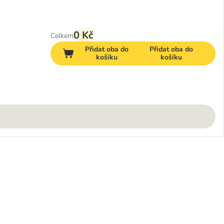
0 Kč
Celkem
Přidat oba do
Přidat oba do
košíku
košíku