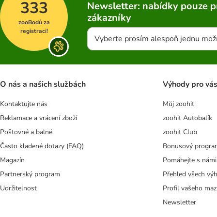
333
Newsletter: nabídky pouze p
zákazníky
zooBodů za
registraci!
Vyberte prosím alespoň jednu mož
O nás a našich službách
Výhody pro vá
Kontaktujte nás
Můj zoohit
Reklamace a vrácení zboží
zoohit Autobalík
Poštovné a balné
zoohit Club
Často kladené dotazy (FAQ)
Bonusový progra
Magazín
Pomáhejte s námi
Partnerský program
Přehled všech vý
Udržitelnost
Profil vašeho maz
Newsletter