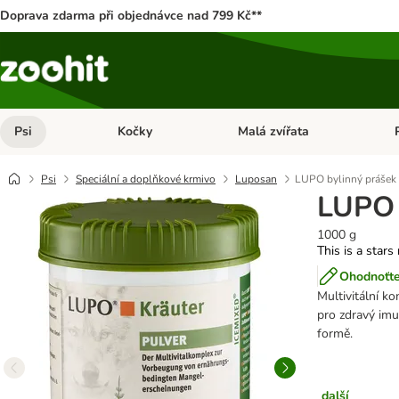
Doprava zdarma při objednávce nad 799 Kč**
Psi
Kočky
Malá zvířata
Otevřít menu: Psi
Otevřít menu: Kočky
Ote
Psi
Speciální a doplňkové krmivo
Luposan
LUPO bylinný prášek
LUPO 
1000 g
This is a stars
Ohodnoťte
Multivitální k
pro zdravý imun
formě.
další