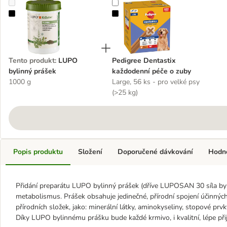
LUPO bylinný prášek
Pedigree Dentastix každodenní pé
Tento produkt
:
LUPO
Pedigree Dentastix
bylinný prášek
každodenní péče o zuby
1000 g
Large, 56 ks - pro velké psy
(>25 kg)
Popis produktu
Složení
Doporučené dávkování
Hodn
Přidání preparátu LUPO bylinný prášek (dříve LUPOSAN 30 síla bylin
metabolismus. Prášek obsahuje jedinečné, přírodní spojení účinných
přírodních složek, jako: minerální látky, aminokyseliny, stopové prv
Díky LUPO bylinnému prášku bude každé krmivo, i kvalitní, lépe při